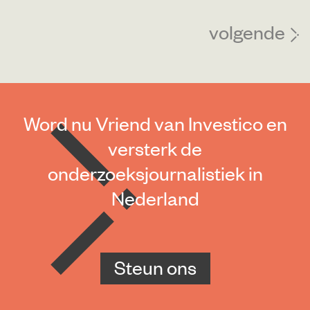
volgende
Word nu Vriend van Investico en
versterk de
onderzoeksjournalistiek in
Nederland
Steun ons