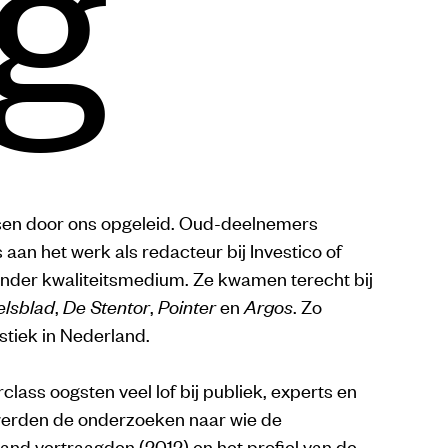
g
nsen door ons opgeleid. Oud-deelnemers
aan het werk als redacteur bij Investico of
ander kwaliteitsmedium. Ze kwamen terecht bij
lsblad
,
De Stentor
,
Pointer
en
Argos
. Zo
stiek in Nederland.
lass oogsten veel lof bij publiek, experts en
 werden de onderzoeken naar wie de
land vertraagden (2012) en het profiel van de