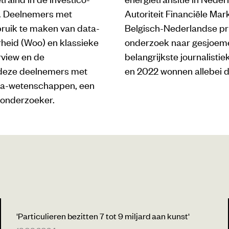
t. Deelnemers met
Autoriteit Financiële Ma
bruik te maken van data-
Belgisch-Nederlandse pri
rheid (Woo) en klassieke
onderzoek naar gesjoemel
rview en de
belangrijkste journalisti
t deze deelnemers met
en 2022 wonnen allebei 
bèta-wetenschappen, een
k onderzoeker.
'Particulieren bezitten 7 tot 9 miljard aan kunst'