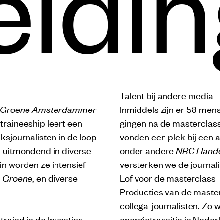
eidin
Talent bij andere media
 Groene Amsterdammer
Inmiddels zijn er 58 me
traineeship leert een
gingen na de masterclass 
ksjournalisten in de loop
vonden een plek bij een 
 uitmondend in diverse
onder andere
NRC Hande
in worden ze intensief
versterken we de journali
 Groene
, en diverse
Lof voor de masterclass
Producties van de masterc
collega-journalisten. Zo
raind in de Investico-
energietransitie in Neder