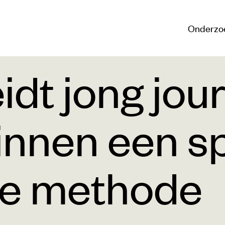
Onderzo
eidt jong jou
binnen een s
de methode