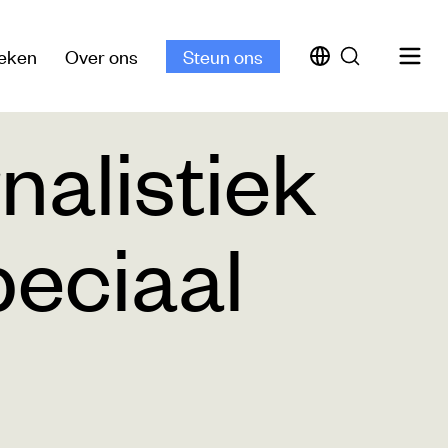
eken
Over ons
Steun ons
rnalistiek
peciaal