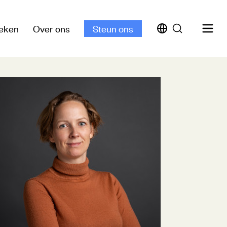
eken
Over ons
Steun ons