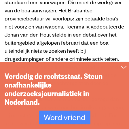
standaard een vuurwapen. Die moet de werkgever
van de boa aanvragen. Het Brabantse
provinciebestuur wil voorlopig zijn betaalde boa’s
niet voorzien van wapens. Toenmalig gedeputeerde
Johan van den Hout stelde in een debat over het
buitengebied afgelopen februari dat een boa
uiteindelijk niets te zoeken heeft bij
drugsdumpingen of andere criminele activiteiten.
Die moet maar de politie bellen. ‘Ik vind niet dat de
Verdedig de rechtsstaat. Steun
boa’s massaal in het gat moeten springen dat de
Nationale Politie heeft achtergelaten door de
onafhankelijke
37
veldpolitie af te schaffen.’
onderzoeksjournalistiek in
Voor boa’s zelf is dat wat makkelijker gezegd dan
Nederland.
gedaan. Vorig jaar werd een boa in elkaar geslagen,
hij moest gered worden door z’n diensthond. Een
Word vriend
ander werd beschoten toen hij onverhoopt op een