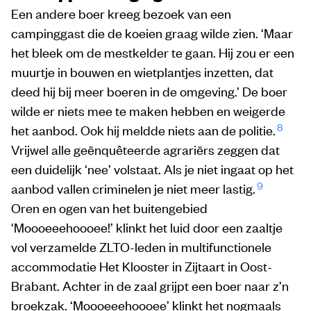
Een andere boer kreeg bezoek van een
campinggast die de koeien graag wilde zien. ‘Maar
het bleek om de mestkelder te gaan. Hij zou er een
muurtje in bouwen en wietplantjes inzetten, dat
deed hij bij meer boeren in de omgeving.’ De boer
wilde er niets mee te maken hebben en weigerde
8
het aanbod. Ook hij meldde niets aan de politie.
Vrijwel alle geënquêteerde agrariërs zeggen dat
een duidelijk ‘nee’ volstaat. Als je niet ingaat op het
9
aanbod vallen criminelen je niet meer lastig.
Oren en ogen van het buitengebied
‘Moooeeehoooee!’ klinkt het luid door een zaaltje
vol verzamelde ZLTO-leden in multifunctionele
accommodatie Het Klooster in Zijtaart in Oost-
Brabant. Achter in de zaal grijpt een boer naar z’n
broekzak. ‘Moooeeehoooee’ klinkt het nogmaals