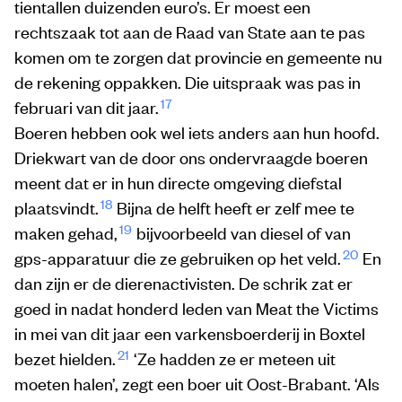
tientallen duizenden euro’s. Er moest een
rechtszaak tot aan de Raad van State aan te pas
komen om te zorgen dat provincie en gemeente nu
de rekening oppakken. Die uitspraak was pas in
17
februari van dit jaar.
Boeren hebben ook wel iets anders aan hun hoofd.
Driekwart van de door ons ondervraagde boeren
meent dat er in hun directe omgeving diefstal
18
plaatsvindt.
Bijna de helft heeft er zelf mee te
19
maken gehad,
bijvoorbeeld van diesel of van
20
gps-apparatuur die ze gebruiken op het veld.
En
dan zijn er de dierenactivisten. De schrik zat er
goed in nadat honderd leden van Meat the Victims
in mei van dit jaar een varkensboerderij in Boxtel
21
bezet hielden.
‘Ze hadden ze er meteen uit
moeten halen’, zegt een boer uit Oost-Brabant. ‘Als