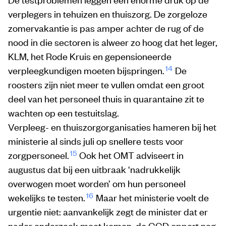
verplegers in tehuizen en thuiszorg. De zorgeloze
zomervakantie is pas amper achter de rug of de
nood in die sectoren is alweer zo hoog dat het leger,
KLM, het Rode Kruis en gepensioneerde
14
verpleegkundigen moeten bijspringen.
De
roosters zijn niet meer te vullen omdat een groot
deel van het personeel thuis in quarantaine zit te
wachten op een testuitslag.
Verpleeg- en thuiszorgorganisaties hameren bij het
ministerie al sinds juli op snellere tests voor
15
zorgpersoneel.
Ook het OMT adviseert in
augustus dat bij een uitbraak ‘nadrukkelijk
overwogen moet worden’ om hun personeel
16
wekelijks te testen.
Maar het ministerie voelt de
urgentie niet: aanvankelijk zegt de minister dat er
nader onderzoek moet komen, de GGD oppert nog