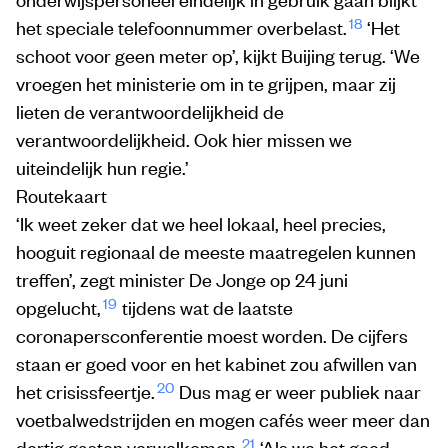
18
het speciale telefoonnummer overbelast.
‘Het
schoot voor geen meter op’, kijkt Buijing terug. ‘We
vroegen het ministerie om in te grijpen, maar zij
lieten de verantwoordelijkheid de
verantwoordelijkheid. Ook hier missen we
uiteindelijk hun regie.’
Routekaart
‘Ik weet zeker dat we heel lokaal, heel precies,
hooguit regionaal de meeste maatregelen kunnen
treffen’, zegt minister De Jonge op 24 juni
19
opgelucht,
tijdens wat de laatste
coronapersconferentie moest worden. De cijfers
staan er goed voor en het kabinet zou afwillen van
20
het crisissfeertje.
Dus mag er weer publiek naar
voetbalwedstrijden en mogen cafés weer meer dan
21
dertig gasten verwelkomen.
‘Als we het goed