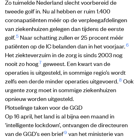
Zo tuimelde Nederland slecht voorbereid de
tweede golf in. Nu al hebben er ruim 1.400
coronapatiënten méér op de verpleegafdelingen
van ziekenhuizen gelegen dan tijdens de eerste
5
golf.
Naar schatting zullen er 25 procent méér
6
patiënten op de IC belanden dan in het voorjaar.
Het ziekteverzuim in de zorg is sinds 2003 nog
7
nooit zo hoog
geweest. Een kwart van de
operaties is uitgesteld, in sommige regio’s wordt
8
zelfs een derde minder operaties uitgevoerd.
Ook
urgente zorg moet in sommige ziekenhuizen
opnieuw worden uitgesteld.
Plotselinge taken voor de GGD
Op 16 april, het land is al bijna een maand in
‘intelligente lockdown’, ontvangen de directeuren
9
van de GGD’s een brief
van het ministerie van