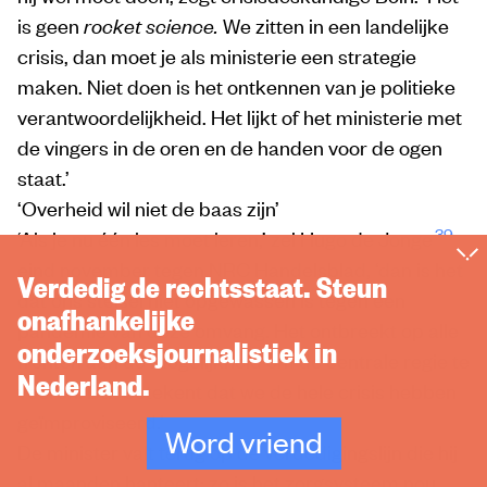
is geen
rocket science.
We zitten in een landelijke
crisis, dan moet je als ministerie een strategie
maken. Niet doen is het ontkennen van je politieke
verantwoordelijkheid. Het lijkt of het ministerie met
de vingers in de oren en de handen voor de ogen
staat.’
‘Overheid wil niet de baas zijn’
39
‘Als je nu één les moet leren,’ zei Hugo de Jonge
eind november tegen NRC Handelsblad, ‘dan is het
Verdedig de rechtsstaat. Steun
dat ons stelsel niet opgewassen is tegen een
onafhankelijke
pandemie van deze omvang. Het ontbreekt op alle
onderzoeksjournalistiek in
fronten aan de mogelijkheid om de centrale regie te
Nederland.
voeren. Dat betekent dat we de hele crisis hebben
geïmproviseerd.’
Word vriend
De minister valt terug op de verdedigingslijn die hij
al maanden hanteert: zo is het zorgsysteem nou