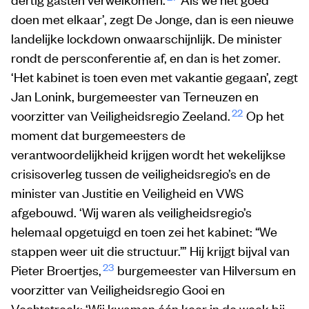
doen met elkaar’, zegt De Jonge, dan is een nieuwe
landelijke lockdown onwaarschijnlijk. De minister
rondt de persconferentie af, en dan is het zomer.
‘Het kabinet is toen even met vakantie gegaan’, zegt
Jan Lonink, burgemeester van Terneuzen en
22
voorzitter van Veiligheidsregio Zeeland.
Op het
moment dat burgemeesters de
verantwoordelijkheid krijgen wordt het wekelijkse
crisisoverleg tussen de veiligheidsregio’s en de
minister van Justitie en Veiligheid en VWS
afgebouwd. ‘Wij waren als veiligheidsregio’s
helemaal opgetuigd en toen zei het kabinet: “We
stappen weer uit die structuur.”’ Hij krijgt bijval van
23
Pieter Broertjes,
burgemeester van Hilversum en
voorzitter van Veiligheidsregio Gooi en
Vechtstreek: ‘Wij kwamen één keer in de week bij