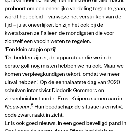
probeert om een oneerlijke verdeling tegen te gaan,
wórdt het beleid – vanwege het verstrijken van de
tijd – juist oneerlijker. En zijn het ook bij de
kwetsbaren zelf alleen de mondigsten die voor
zichzelf een vaccin weten te regelen.
‘Een klein stapje opzij’
‘De bedden zijn er, de apparatuur die we in de
eerste golf nog misten hebben we nu ook. Maar we
komen verpleegkundigen tekort, omdat we meer
uitval hebben.’ Op de eennalaatste dag van 2020
schuiven intensivist Diederik Gommers en
ziekenhuisbestuurder Ernst Kuipers samen aan in
5
Nieuwsuur
.
Hun boodschap: de situatie is ernstig,
code zwart raakt in zicht.
Er is ook goed nieuws. In een goed beveiligd pand in
Oss liggen de eerste doses Pfizer inmiddels te