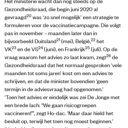
Het ministerie wacht dan nog steeds op de
Gezondheidsraad, die begin juni 2020 al
20
gevraagd
was ‘zo snel mogelijk’ een strategie te
formuleren voor de vaccinatiecampagne. Die volgt
pas in november – maanden later dan in
21
22
bijvoorbeeld Duitsland
(mei), België,
het
23
24
25
VK
en de VS
(juni), en Frankrijk
(juli). Op de
26
vraag waarom het advies zo laat kwam, zegt
de
Gezondheidsraad dat het normaal gesproken ‘vele
maanden tot soms jaren’ kost om een advies te
schrijven, en dat de minister bovendien ‘geen
termijn in de adviesvraag had opgenomen.’
‘Toen het advies er eindelijk was zei De Jonge met
een brede lach: “We gaan risicogroepen
vaccineren!”’, zegt Ho-dac. ‘Maar daar hield het
besluit op, terwijl het toen nog moest beginnen.’