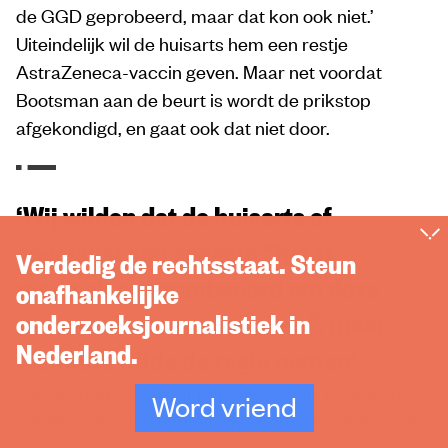
de GGD geprobeerd, maar dat kon ook niet.’
Uiteindelijk wil de huisarts hem een restje
AstraZeneca-vaccin geven. Maar net voordat
Bootsman aan de beurt is wordt de prikstop
afgekondigd, en gaat ook dat niet door.
‘Wij wilden dat de huisarts of
specialist kon zeggen: “het is
Verdedig de rechtsstaat. Steun
medisch onverantwoord om deze
onafhankelijke
onderzoeksjournalistiek in
persoon niet te vaccineren”, maar
Nederland.
niemand wilde de regie nemen’
Om te voorkomen dat patiënten zoals Bootsman
Word vriend
vergeten worden hebben Illya Soffer en veel andere
patiëntenorganisaties er maandenlang voor gepleit