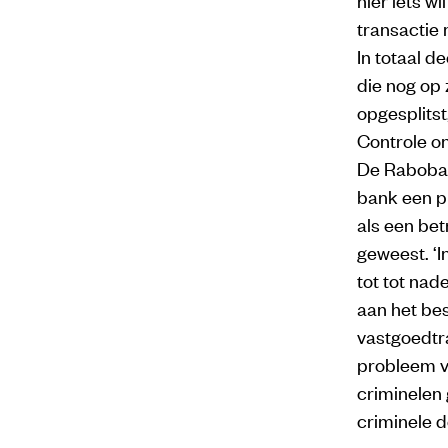
transactie
In totaal 
die nog op
opgesplitst
Controle 
De Rabobank
bank een pl
als een be
geweest. ‘
tot tot na
aan het bes
vastgoedtra
probleem v
criminelen
criminele d