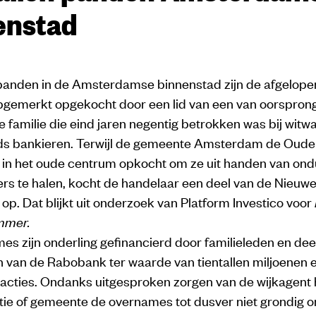
enstad
 panden in de Amsterdamse binnenstad zijn de afgelope
opgemerkt opgekocht door een lid van een van oorspron
 familie die eind jaren negentig betrokken was bij witw
s bankieren. Terwijl de gemeente Amsterdam de Oude
 in het oude centrum opkocht om ze uit handen van ondu
ers te halen, kocht de handelaar een deel van de Nieuw
op. Dat blijkt uit onderzoek van Platform Investico voor
mmer.
s zijn onderling gefinancierd door familieleden en dee
van de Rabobank ter waarde van tientallen miljoenen eu
nsacties. Ondanks uitgesproken zorgen van de wijkagen
stitie of gemeente de overnames tot dusver niet grondig 