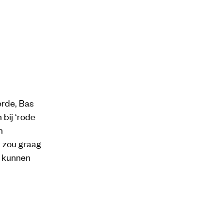
erde, Bas
 bij ‘rode
n
k zou graag
g kunnen