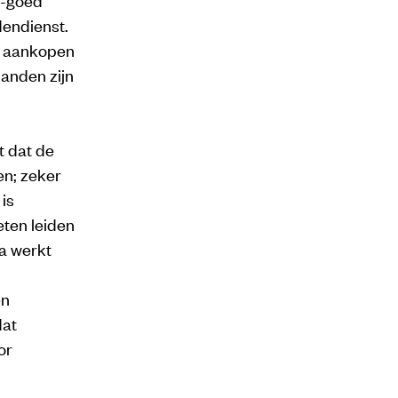
dendienst.
7 aankopen
panden zijn
t dat de
en; zeker
is
ten leiden
a werkt
en
dat
or