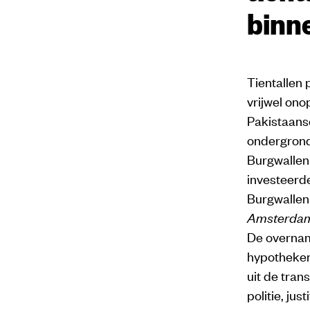
binn
Tientallen
vrijwel on
Pakistaanse
ondergrond
Burgwallen
investeerd
Burgwallen 
Amsterda
De overname
hypotheken 
uit de tra
politie, ju