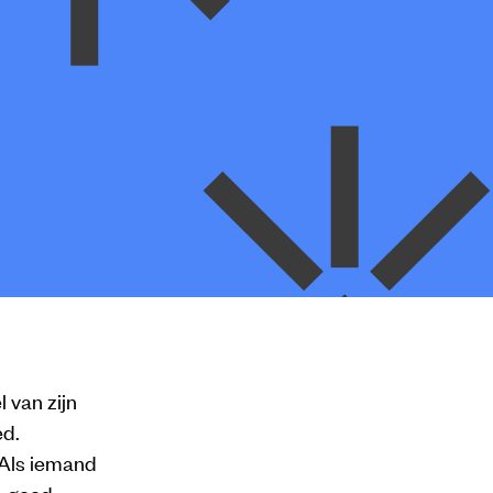
 van zijn
ed.
 ‘Als iemand
nd-goed