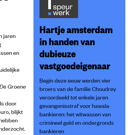
Hartje amsterdam
n jaren
in handen van
g
dubieuze
assen en
vastgoedeigenaar
idelijke
e
Begin deze eeuw werden vier
De Groene
broers van de familie Choudrey
veroordeeld tot enkele jaren
ls door
gevangenisstraf voor hawala-
ro, blijkt
bankieren: het witwassen van
t hebben
crimineel geld en ondergronds
onderzocht.
bankieren