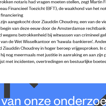
okken notaris had vragen moeten stellen, zegt Martin F
eau Financieel Toezicht (BFT), de waakhond van het not
financiering
zijn aangekocht door Ziauddin Choudrey, een van de vi
t begin van deze eeuw door de Amsterdamse rechtbank
d wegens betrokkenheid bij witwassen van crimineel gel
 van de Wet Wisselkantoor en ‘hawala-bankieren’. Ander
d Ziauddin Choudrey in hoger beroep vrijgesproken. In d
ij nog meermaals met justitie in aanraking en aan zijn
lijst met incidenten, overtredingen en bestuurlijke boetes
e van onze onderzo