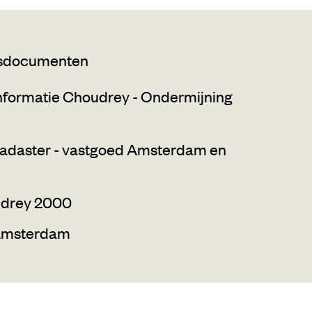
gsdocumenten
formatie Choudrey - Ondermijning
 kadaster - vastgoed Amsterdam en
udrey 2000
 Amsterdam