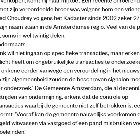
 met zijn veroordeelde broer was volgens hem een vrien
deed Choudrey volgens het Kadaster sinds 2002 zeker 2
 zijn naam staan in de Amsterdamse regio. Veel van de 
, soms in wel twintig delen.
ondermaats
 wil niet ingaan op specifieke transacties, maar erken
icht heeft om ongebruikelijke transacties te onderzoek
trokkene eerder vanwege een veroordeling in het nieuws 
In zijn algemeenheid zouden de beschreven signalen moe
der onderzoek.’ De Gemeente Amsterdam, die al decenni
trijden van ondermijning, erkent dat de controle op
nsacties waarbij de gemeente niet zelf betrokken is, e
ormt. ‘Vooraf kan de gemeente nauwelijks voorkomen 
 geld witwassen via vastgoed of een pand misbruiken vo
oeleinden.’