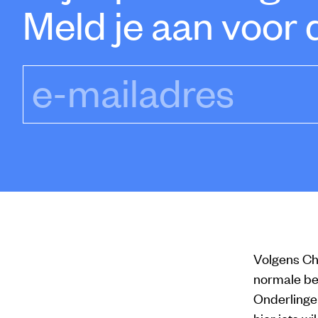
Meld je aan voor 
e-mailadres
Volgens Cho
normale be
Onderlinge f
hier iets w