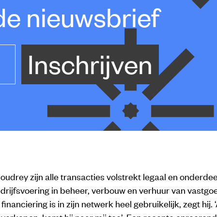
de nieuwsbrief
Inschrijven
udrey zijn alle transacties volstrekt legaal en onderdeel
drijfsvoering in beheer, verbouw en verhuur van vastgo
inanciering is in zijn netwerk heel gebruikelijk, zegt hij.
il verkopen, komt hij naar mij toe’. Een recente onroere