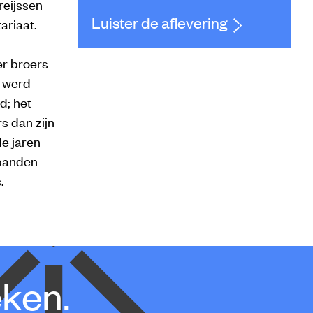
reijssen
Luister de aflevering
ariaat.
er broers
 werd
d; het
s dan zijn
e jaren
 panden
.
eken.