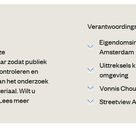
Verantwoordin
Eigendomsin
ze
Amsterdam
r zodat publiek
Uittreksels
ontroleren en
omgeving
an het onderzoek
Vonnis Cho
riaal. Wilt u
Lees meer
Streetview