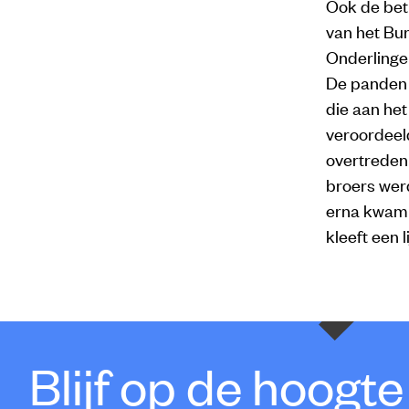
Ook de betr
van het Bur
Onderlinge 
De panden 
die aan he
veroordeel
overtreden
broers wer
erna kwam h
kleeft een 
Blijf op de hoogt