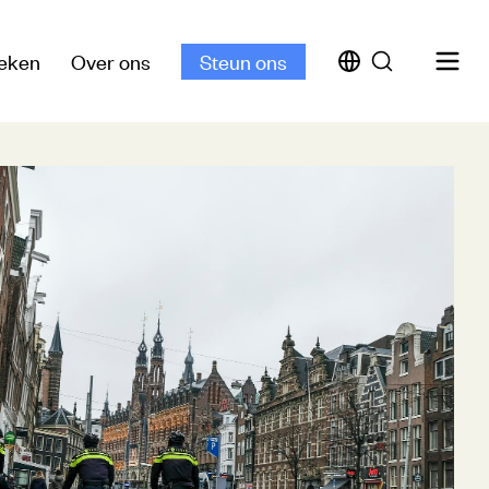
eken
Over ons
Steun ons