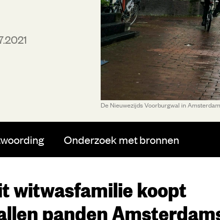
7.2021
De Nieuwezijds Voorburgwal in Amsterdam B
twoording
Onderzoek
met bronnen
it witwasfamilie koopt
tallen panden Amsterdam