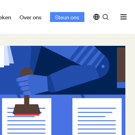
eken
Over ons
Steun ons