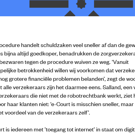
ocedure handelt schuldzaken veel sneller af dan de ge
is bijna altijd goedkoper, benadrukken de zorgverzeker
 bezwaren tegen de procedure wuiven ze weg. ‘Vanuit
elijke betrokkenheid willen wij voorkomen dat verzek
 nog grotere financiële problemen belanden’, zegt de w
t alle verzekeraars zijn het daarmee eens. Salland, een
rzekeraars die niet met de robotrechtbank werkt, ziet 
or haar klanten niet: ‘e-Court is misschien sneller, maar 
et voordeel van de verzekeraars zelf’.
t is iedereen met ’toegang tot internet’ in staat om digit