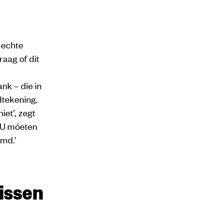
 echte
aag of dit
nk – die in
dtekening.
iet’, zegt
 EU móeten
md.’
nissen