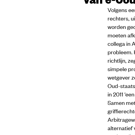
Volgens ee
rechters, u
worden geco
moeten afk
collega in 
probleem. H
richtlijn, 
simpele pr
wetgever z
Oud-staats
in 2011 ‘ee
Samen met 
griffierech
Arbitragewe
alternatief