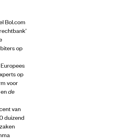
kel Bol.com
‘rechtbank’
e
biters op
t Europees
xperts op
rm voor
en
de
cent van
20 duizend
 zaken
amma