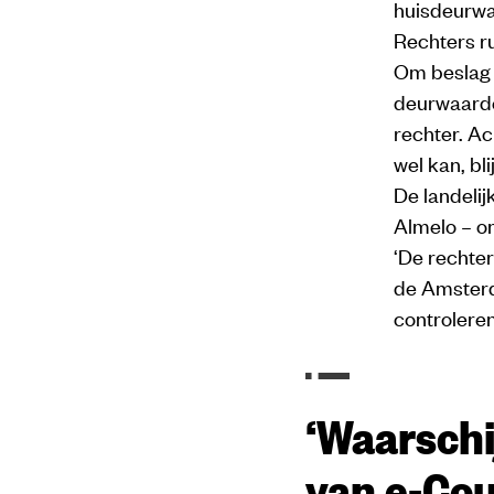
huisdeurwa
Rechters r
Om beslag 
deurwaarde
rechter. Ac
wel kan, bl
De landelij
Almelo – om
‘De rechter
de Amsterd
controlere
‘Waarschi
van e-Cou