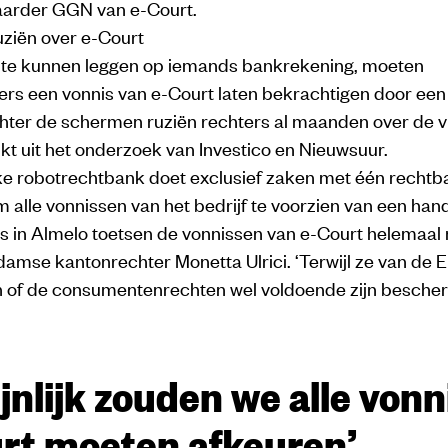
arder GGN van e-Court.
uziën over e-Court
te kunnen leggen op iemands bankrekening, moeten
rs een vonnis van e-Court laten bekrachtigen door een
hter de schermen ruziën rechters al maanden over de vr
ijkt uit het onderzoek van Investico en Nieuwsuur.
ke robotrechtbank doet exclusief zaken met één rechtba
 alle vonnissen van het bedrijf te voorzien van een han
s in Almelo toetsen de vonnissen van e-Court helemaal n
amse kantonrechter Monetta Ulrici. ‘Terwijl ze van de
n of de consumentenrechten wel voldoende zijn bescher
jnlijk zouden we alle von
rt moeten afkeuren’