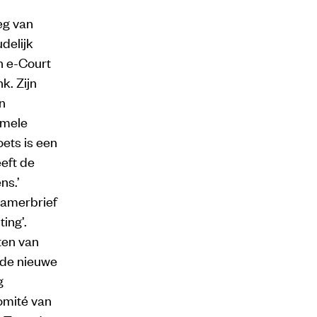
eg van
delijk
n e-Court
k. Zijn
n
rmele
oets is een
eft de
ns.’
Kamerbrief
ing’.
ten van
4 de nieuwe
g
Comité van