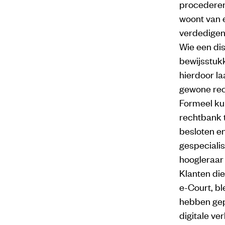
procederen.
woont van e
verdedigen
Wie een di
bewijsstuk
hierdoor la
gewone rec
Formeel ku
rechtbank 
besloten en
gespecialis
hoogleraar
Klanten di
e-Court, b
hebben gep
digitale ve