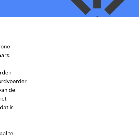
wone
aars.
erden
oordvoerder
 van de
het
dat is
aal te