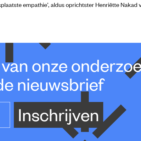
plaatste empathie’, aldus oprichtster Henriëtte Nakad 
e van onze onderzo
de nieuwsbrief
Inschrijven