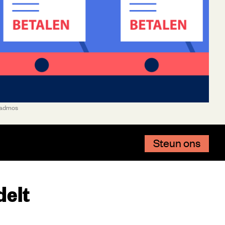
 Padmos
Steun ons
delt