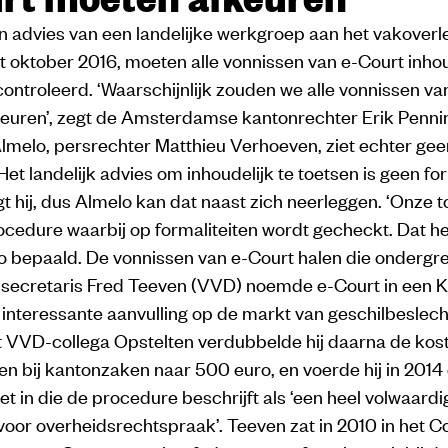
n advies van een landelijke werkgroep aan het vakoverl
it oktober 2016, moeten alle vonnissen van e-Court inhou
ntroleerd. ‘Waarschijnlijk zouden we alle vonnissen va
euren’, zegt de Amsterdamse kantonrechter Erik Pennin
Almelo, persrechter Matthieu Verhoeven, ziet echter gee
et landelijk advies om inhoudelijk te toetsen is geen fo
zegt hij, dus Almelo kan dat naast zich neerleggen. ‘Onze t
ocedure waarbij op formaliteiten wordt gecheckt. Dat he
o bepaald. De vonnissen van e-Court halen die ondergre
secretaris Fred Teeven (VVD) noemde e-Court in een 
n interessante aanvulling op de markt van geschilbeslecht
VVD-collega Opstelten verdubbelde hij daarna de kos
ten bij kantonzaken naar 500 euro, en voerde hij in 201
t in die de procedure beschrijft als ‘een heel volwaardi
 voor overheidsrechtspraak’. Teeven zat in 2010 in het 