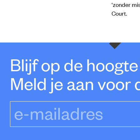
‘zonder mis
Court.
Blijf op de hoogt
Meld je aan voor 
e-mailadres