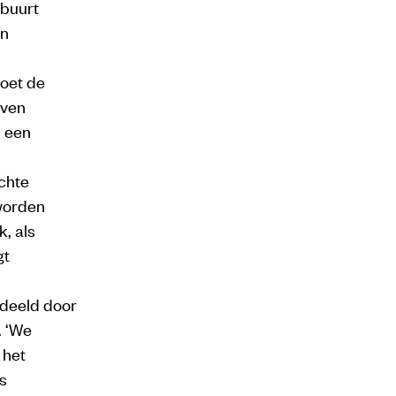
 buurt
en
moet de
jven
j een
chte
 worden
k, als
gt
rdeeld door
. ‘We
 het
us