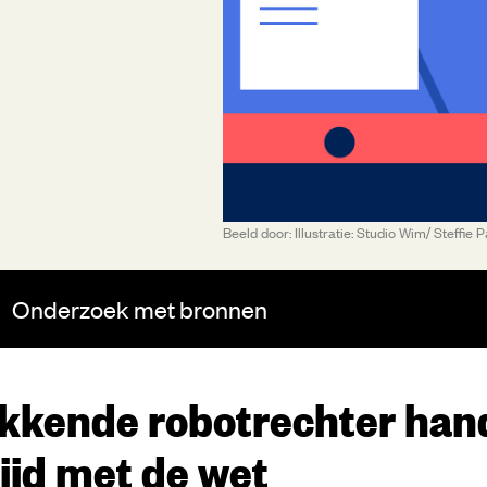
Beeld door: Illustratie: Studio Wim/ Steffie
Onderzoek
met bronnen
kkende robotrechter han
rijd met de wet