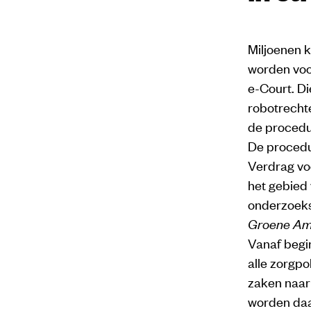
Miljoenen k
worden voo
e-Court. D
robotrechte
de procedu
De procedu
Verdrag vo
het gebied
onderzoeks
Groene A
Vanaf begi
alle zorgpo
zaken naar 
worden da