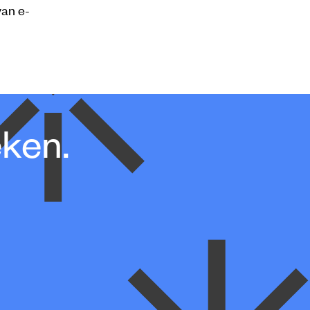
van e-
eken.