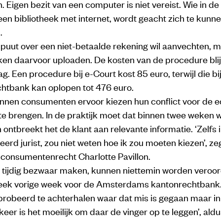
 Eigen bezit van een computer is niet vereist. Wie in de
en bibliotheek met internet, wordt geacht zich te kunn
.
spuut over een niet-betaalde rekening wil aanvechten, 
ken daarvoor uploaden. De kosten van de procedure bli
ag. Een procedure bij e-Court kost 85 euro, terwijl die bi
htbank kan oplopen tot 476 euro.
nnen consumenten ervoor kiezen hun conflict voor de e
te brengen. In de praktijk moet dat binnen twee weken
 ontbreekt het de klant aan relevante informatie. ‘Zelfs i
eerd jurist, zou niet weten hoe ik zou moeten kiezen’, ze
 consumentenrecht Charlotte Pavillon.
e tijdig bezwaar maken, kunnen niettemin worden veroo
leek vorige week voor de Amsterdams kantonrechtbank
robeerd te achterhalen waar dat mis is gegaan maar in
rkeer is het moeilijk om daar de vinger op te leggen’, ald