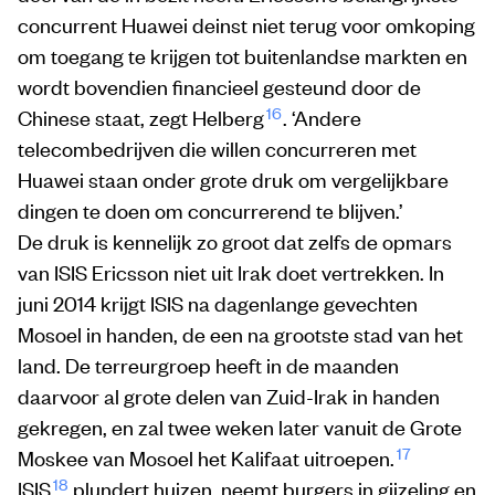
concurrent Huawei deinst niet terug voor omkoping
om toegang te krijgen tot buitenlandse markten en
wordt bovendien financieel gesteund door de
16
Chinese staat, zegt Helberg
. ‘Andere
telecombedrijven die willen concurreren met
Huawei staan onder grote druk om vergelijkbare
dingen te doen om concurrerend te blijven.’
De druk is kennelijk zo groot dat zelfs de opmars
van ISIS Ericsson niet uit Irak doet vertrekken. In
juni 2014 krijgt ISIS na dagenlange gevechten
Mosoel in handen, de een na grootste stad van het
land. De terreurgroep heeft in de maanden
daarvoor al grote delen van Zuid-Irak in handen
gekregen, en zal twee weken later vanuit de Grote
17
Moskee van Mosoel het Kalifaat uitroepen.
18
ISIS
plundert huizen, neemt burgers in gijzeling en