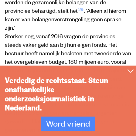
worden de gezamenlijke belangen van de
29
provincies behartigd, stelt het
. ‘Alleen al hierom
kan er van belangenverstrengeling geen sprake
zijn.’
Sterker nog, vanaf 2016 vragen de provincies
steeds vaker geld aan bij hun eigen fonds. Het
bestuur heeft namelijk besloten met tweederde van
het overgebleven budget, 180 miljoen euro, vooral
30
grotere projecten te financieren
. Deze projecten
Verdedig de rechtsstaat. Steun
worden vaak door de provincies zelf uitgevoerd,
zoals het Werelderfgoedcentrum. Met het nieuwe
onafhankelijke
plan komt het fonds tegemoet aan de jarenlange
onderzoeksjournalistiek in
kritiek dat een langetermijnvisie ontbreekt, maar is
Nederland.
het risico op belangenverstrengeling urgenter
geworden. Het fonds heeft geen maatregelen
Word vriend
31
genomen en is dat ook niet van plan
.