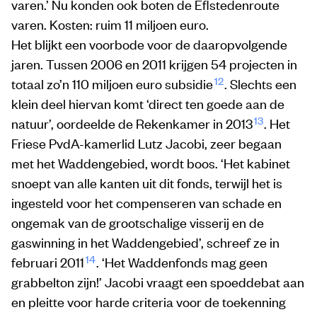
varen.’ Nu konden ook boten de Eflstedenroute
varen. Kosten: ruim 11 miljoen euro.
Het blijkt een voorbode voor de daaropvolgende
jaren. Tussen 2006 en 2011 krijgen 54 projecten in
12
totaal zo’n 110 miljoen euro subsidie
. Slechts een
klein deel hiervan komt ‘direct ten goede aan de
13
natuur’, oordeelde de Rekenkamer in 2013
. Het
Friese PvdA-kamerlid Lutz Jacobi, zeer begaan
met het Waddengebied, wordt boos. ‘Het kabinet
snoept van alle kanten uit dit fonds, terwijl het is
ingesteld voor het compenseren van schade en
ongemak van de grootschalige visserij en de
gaswinning in het Waddengebied’, schreef ze in
14
februari 2011
. ‘Het Waddenfonds mag geen
grabbelton zijn!’ Jacobi vraagt een spoeddebat aan
en pleitte voor harde criteria voor de toekenning