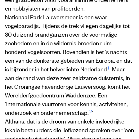
en hobbyisten van profiteerden.
Nationaal Park Lauwersmeer is een waar
vogelparadijs. Tijdens de trek vliegen dagelijks tot
30 duizend brandganzen over de voormalige
zeebodem en in de wildernis broeden ruim
honderd vogelsoorten. Bovendien is het ’s nachts
een van de donkerste gebieden van Europa, en dat
1
is bijzonder in het helverlichte Nederland
. Maar
aan de rand van deze zeer zeldzame duisternis, in
het Groningse havendorpje Lauwersoog, komt het
Werelderfgoedcentrum Waddenzee. Een
‘internationale vuurtoren voor kennis, activiteiten,
2
onderzoek en ondernemerschap.
‘
Althans, dat is de droom van enkele invloedrijke
lokale bestuurders die liefkozend spreken over ‘een
ecologisch visitekaartje’. Maar dan wel een van