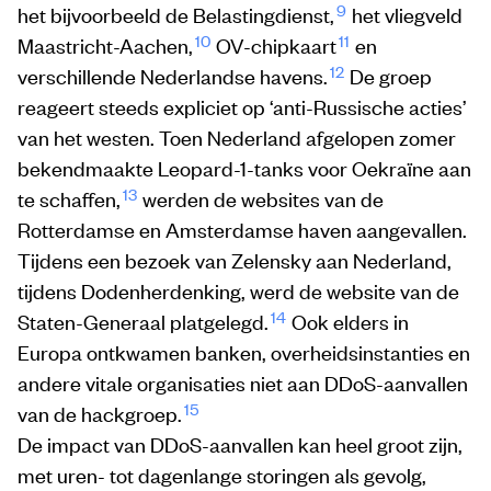
9
het bijvoorbeeld de Belastingdienst,
het vliegveld
10
11
Maastricht-Aachen,
OV-chipkaart
en
12
verschillende Nederlandse havens.
De groep
reageert steeds expliciet op ‘anti-Russische acties’
van het westen. Toen Nederland afgelopen zomer
bekendmaakte Leopard-1-tanks voor Oekraïne aan
13
te schaffen,
werden de websites van de
Rotterdamse en Amsterdamse haven aangevallen.
Tijdens een bezoek van Zelensky aan Nederland,
tijdens Dodenherdenking, werd de website van de
14
Staten-Generaal platgelegd.
Ook elders in
Europa ontkwamen banken, overheidsinstanties en
andere vitale organisaties niet aan DDoS-aanvallen
15
van de hackgroep.
De impact van DDoS-aanvallen kan heel groot zijn,
met uren- tot dagenlange storingen als gevolg,