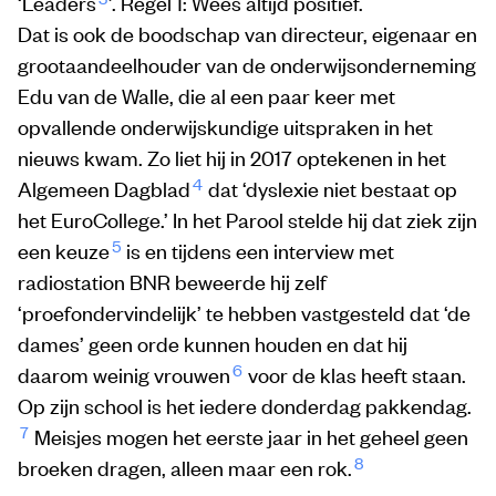
‘Leaders
’. Regel 1: Wees altijd positief.
Dat is ook de boodschap van directeur, eigenaar en
grootaandeelhouder van de onderwijsonderneming
Edu van de Walle, die al een paar keer met
opvallende onderwijskundige uitspraken in het
nieuws kwam. Zo liet hij in 2017 optekenen in het
4
Algemeen Dagblad
dat ‘dyslexie niet bestaat op
het EuroCollege.’ In het Parool stelde hij dat ziek zijn
5
een keuze
is en tijdens een interview met
radiostation BNR beweerde hij zelf
‘proefondervindelijk’ te hebben vastgesteld dat ‘de
dames’ geen orde kunnen houden en dat hij
6
daarom weinig vrouwen
voor de klas heeft staan.
Op zijn school is het iedere donderdag pakkendag.
7
Meisjes mogen het eerste jaar in het geheel geen
8
broeken dragen, alleen maar een rok.