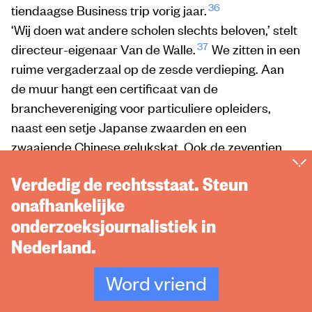
36
tiendaagse Business trip vorig jaar.
‘Wij doen wat andere scholen slechts beloven,’ stelt
37
directeur-eigenaar Van de Walle.
We zitten in een
ruime vergaderzaal op de zesde verdieping. Aan
de muur hangt een certificaat van de
branchevereniging voor particuliere opleiders,
naast een setje Japanse zwaarden en een
zwaaiende Chinese gelukskat. Ook de zeventien
regels van Oliver Napoleon Hill ontbreken niet.
Verdedig de rechtsstaat. Steun
38
Volgens Van de Walle
is hij ‘een onderzoeker die
onafhankelijke
het algoritme van succes heeft blootgelegd’.
onderzoeksjournalistiek in
EuroCollege is gebouwd op deadlines en discipline,
Nederland.
legt hij uit. Dit jaar ging het volgens hem mis in
Amsterdam omdat het team daar het EuroCollege-
Word vriend
concept niet goed uitvoerde. ‘Dat merkte ik meteen
als ik daar binnenkwam: baarden, gymschoenen,