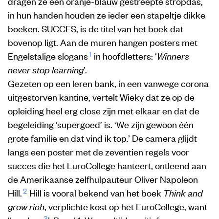
dragen ze een oranje-blauw gestreepte stropdas,
in hun handen houden ze ieder een stapeltje dikke
boeken. SUCCES, is de titel van het boek dat
bovenop ligt. Aan de muren hangen posters met
1
Engelstalige slogans
in hoofdletters: ‘
Winners
never stop learning
’.
Gezeten op een leren bank, in een vanwege corona
uitgestorven kantine, vertelt Wieky dat ze op de
opleiding heel erg close zijn met elkaar en dat de
begeleiding ‘supergoed’ is. ‘We zijn gewoon één
grote familie en dat vind ik top.’ De camera glijdt
langs een poster met de zeventien regels voor
succes die het EuroCollege hanteert, ontleend aan
de Amerikaanse zelfhulpauteur Oliver Napoleon
2
Hill.
Hill is vooral bekend van het boek
Think and
grow rich
, verplichte kost op het EuroCollege, want
3