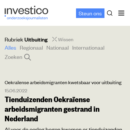
Steun ons
Rubriek
Uitbuiting
Wissen
Alles
Regionaal
Nationaal
Internationaal
Zoeken
Oekraïense arbeidsmigranten kwetsbaar voor uitbuiting
15.06.2022
Tienduizenden Oekraïense
arbeidsmigranten gestrand in
Nederland
Al voor de oorlog begon kwamen er tienduizenden