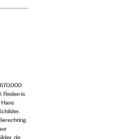
3.670.000
. Reden is
, Hans
childer.
 Berechting
uur
ilder, de