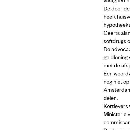
De door de
heeft huisv
hypotheeka
Geerts als
softdrugs o
De advocaat
geldlening 
met de afs
Een woordv
nog niet op
Amsterdam 
delen.
Kortlevers
Ministerie
commissari
Bosbaan en