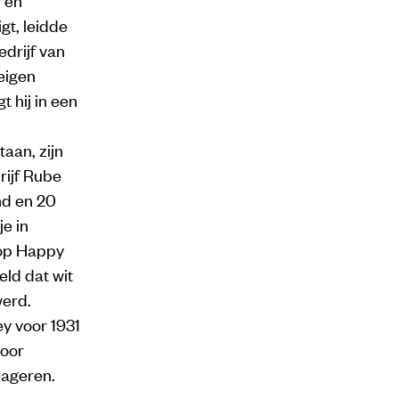
gt, leidde
edrijf van
eigen
t hij in een
an, zijn
rijf Rube
nd en 20
e in
hop Happy
eld dat wit
erd.
y voor 1931
door
eageren.