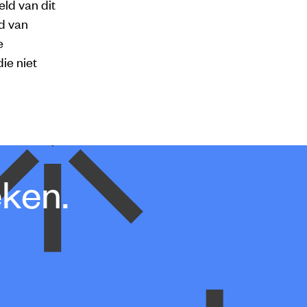
ld van dit
id van
e
ie niet
eken.