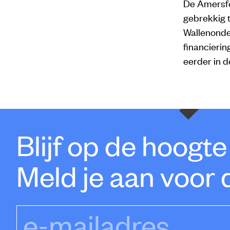
De Amersfoo
gebrekkig t
Wallenonder
financierin
eerder in d
Blijf op de hoogt
Meld je aan voor 
e-mailadres