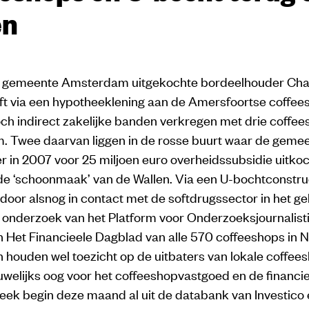
en
 gemeente Amsterdam uitgekochte bordeelhouder Cha
ft via een hypotheeklening aan de Amersfoortse coffees
och indirect zakelijke banden verkregen met drie coffee
 Twee daarvan liggen in de rosse buurt waar de geme
in 2007 voor 25 miljoen euro overheidssubsidie uitkoch
de ‘schoonmaak’ van de Wallen. Via een U-bochtconstru
door alsnog in contact met de softdrugssector in het ge
uit onderzoek van het Platform voor Onderzoeksjournalist
n Het Financieele Dagblad van alle 570 coffeeshops in 
houden wel toezicht op de uitbaters van lokale coffee
welijks oog voor het coffeeshopvastgoed en de financi
eek begin deze maand al uit de databank van Investico 