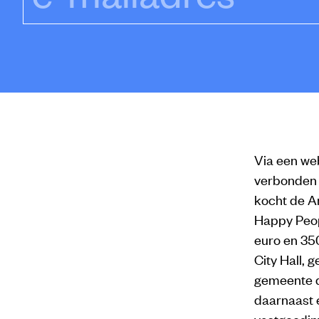
Via een web
verbonden 
kocht de A
Happy Peopl
euro en 35
City Hall, 
gemeente d
daarnaast 
vastgoedin