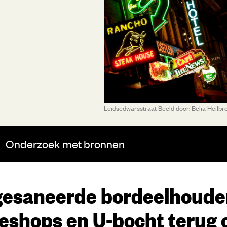
Leidsedwarsstraat Beeld door: Belia Heilbr
Onderzoek
met bronnen
esaneerde bordeelhouder
eeshops en U-bocht terug 