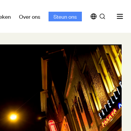
eken
Over ons
Steun ons