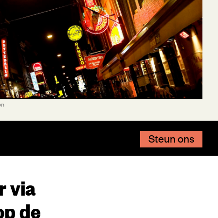
on
Steun ons
 via
op de