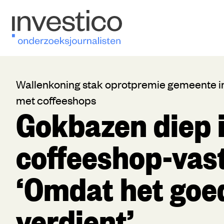
Wallenkoning stak oprotpremie gemeente in
met coffeeshops
Gokbazen diep 
coffeeshop-vas
‘Omdat het goe
verdient’