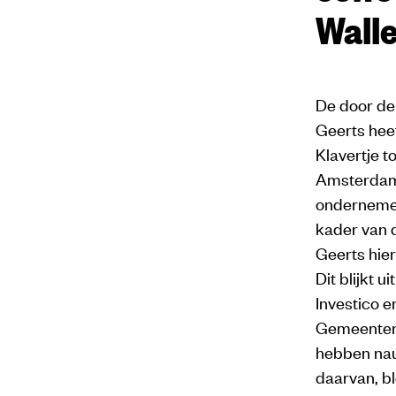
Wall
De door de
Geerts hee
Klavertje t
Amsterdam.
ondernemer 
kader van 
Geerts hier
Dit blijkt 
Investico e
Gemeenten 
hebben nau
daarvan, bl