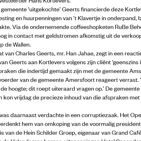
 gemeente ‘uitgekochte’ Geerts financierde deze Kortle
esting en huurpenningen van ’t Klavertje in onderpand, bl
kte. Via de ondernemende coffeeshopketen RuBe Behe
nog in contact met geldstromen afkomstig uit de verkoo
p de Wallen.
 van Charles Geerts, mr. Han Jahae, zegt in een reacti
van Geerts aan Kortlevers volgens zijn cliënt ‘geenszins in
praken die indertijd gemaakt zijn met de gemeente Ams
oerder van de gemeente Amersfoort reageert verrast. ‘
 de hoogte; dit roept uiteraard vragen op.’ De gemeente
kon vrijdag de precieze inhoud van die afspraken met 
 was daarnaast verdachte in een corruptiezaak. Het Op
 verdenkt hem van omkoping van de voormalig president
s van de Hein Schilder Groep, eigenaar van Grand Caf
 de Volendamse horeca-uitspanningen Hotel Spaander