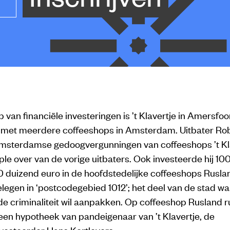
 van financiële investeringen is ’t Klavertje in Amersfoo
met meerdere coffeeshops in Amsterdam. Uitbater Ro
msterdamse gedoogvergunningen van coffeeshops ’t Kl
e over van de vorige uitbaters. Ook investeerde hij 10
0 duizend euro in de hoofdstedelijke coffeeshops Rusla
gelegen in ‘postcodegebied 1012’; het deel van de stad w
e criminaliteit wil aanpakken. Op coffeeshop Rusland r
een hypotheek van pandeigenaar van ’t Klavertje, de
vesteerder Hans Kortlevers.