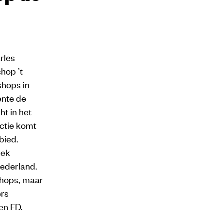
rles
hop ’t
shops in
ente de
t in het
ctie komt
bied.
iek
Nederland.
shops, maar
ers
en FD.