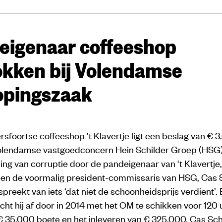
eigenaar coffeeshop
okken bij Volendamse
pingszaak
foortse coffeeshop ’t Klavertje ligt een beslag van € 
olendamse vastgoedconcern Hein Schilder Groep (HSG)
ng van corruptie door de pandeigenaar van ‘t Klavertje
, en de voormalig president-commissaris van HSG, Cas S
spreekt van iets ‘dat niet de schoonheidsprijs verdient’.
cht hij af door in 2014 met het OM te schikken voor 120 
€ 35.000 boete en het inleveren van € 325.000. Cas Sch