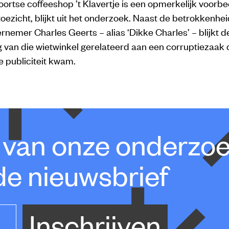
rtse coffeeshop ’t Klavertje is een opmerkelijk voorbee
oezicht, blijkt uit het onderzoek. Naast de betrokkenhe
nemer Charles Geerts – alias ‘Dikke Charles’ – blijkt d
g van die wietwinkel gerelateerd aan een corruptiezaak d
e publiciteit kwam.
e van onze onderzo
de nieuwsbrief
Inschrijven