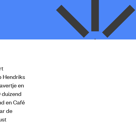
rt
b Hendriks
avertje en
0 duizend
nd en Café
aar de
ust