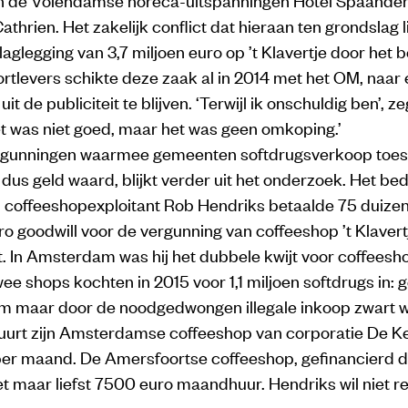
athrien. Het zakelijk conflict dat hieraan ten grondslag li
laglegging van 3,7 miljoen euro op ’t Klavertje door het b
ortlevers schikte deze zaak al in 2014 met het OM, naar 
t de publiciteit te blijven. ‘Terwijl ik onschuldig ben’, zeg
et was niet goed, maar het was geen omkoping.’
unningen waarmee gemeenten softdrugsverkoop toesta
dus geld waard, blijkt verder uit het onderzoek. Het bed
 coffeeshopexploitant Rob Hendriks betaalde 75 duize
o goodwill voor de vergunning van coffeeshop ’t Klavertj
. In Amsterdam was hij het dubbele kwijt voor coffees
ee shops kochten in 2015 voor 1,1 miljoen softdrugs in: g
 maar door de noodgedwongen illegale inkoop zwart w
uurt zijn Amsterdamse coffeeshop van corporatie De Ke
per maand. De Amersfoortse coffeeshop, gefinancierd 
t maar liefst 7500 euro maandhuur. Hendriks wil niet r