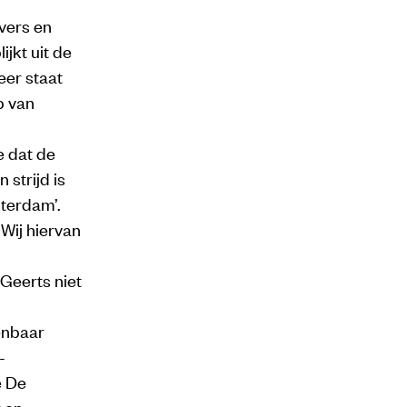
vers en
ijkt uit de
er staat
p van
e dat de
 strijd is
terdam’.
Wij hiervan
Geerts niet
enbaar
-
é De
 en