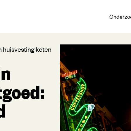
Onderzo
 huisvesting keten
in
tgoed:
d