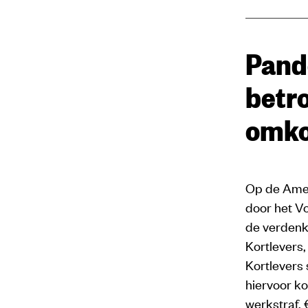
Pand
betr
omko
Op de Amers
door het V
de verdenki
Kortlevers
Kortlevers 
hiervoor ko
werkstraf, 