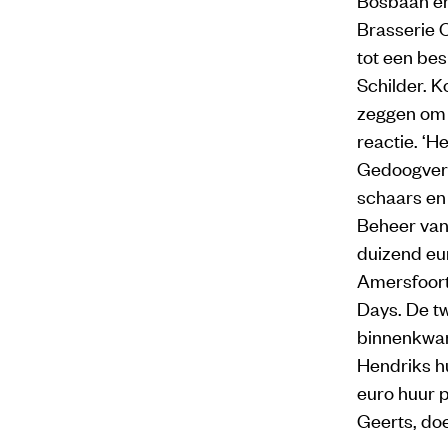
Brasserie C
tot een bes
Schilder. K
zeggen om ui
reactie. ‘H
Gedoogverg
schaars en 
Beheer van
duizend eur
Amersfoort
Days. De tw
binnenkwam
Hendriks h
euro huur 
Geerts, doe