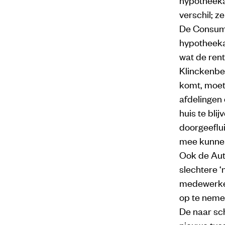
verschil; 
De Consume
hypotheeka
wat de ren
Klinckenber
komt, moet
afdelingen
huis te blij
doorgeeflui
mee kunnen
Ook de Auto
slechtere ‘
medewerker
op te neme
De naar sch
nieuwe tuss