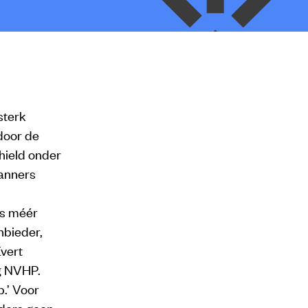
sterk
door de
 hield onder
lanners
’s méér
nbieder,
vert
g NVHP.
p.’ Voor
rders geen