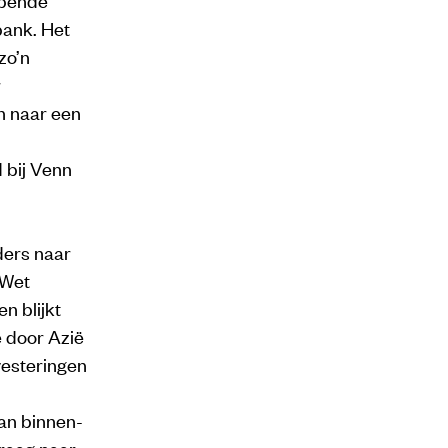
bank. Het
zo’n
r
n naar een
 bij Venn
ders naar
 Wet
n blijkt
e door Azië
vesteringen
an binnen-
raag naar