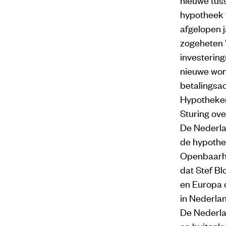
hypotheek t
afgelopen j
zogeheten ‘
investerin
nieuwe won
betalingsac
Hypotheken
Sturing ov
De Nederla
de hypothe
Openbaarhei
dat Stef Bl
en Europa 
in Nederla
De Nederla
en buitenl