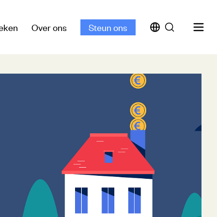
eken
Over ons
Steun ons