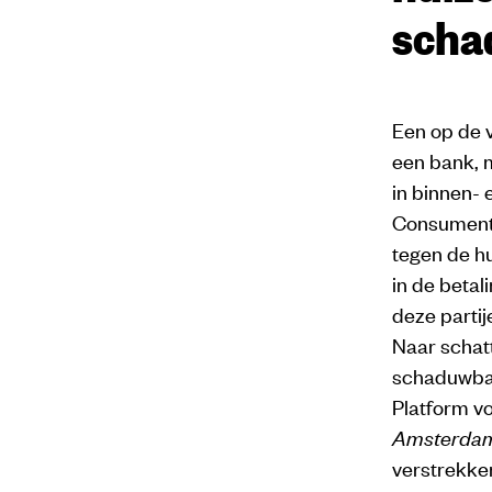
scha
Een op de v
een bank, 
in binnen-
Consument
tegen de hu
in de betal
deze partij
Naar schat
schaduwbank
Platform vo
Amsterda
verstrekke