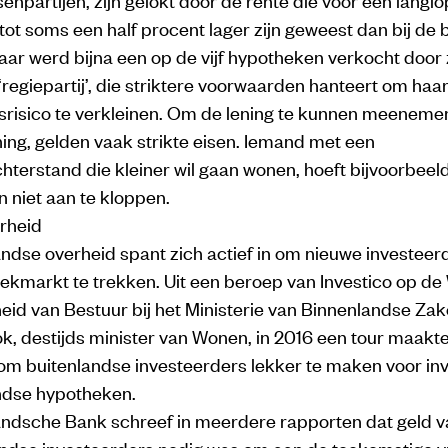
ot soms een half procent lager zijn geweest dan bij de 
aar werd bijna een op de vijf hypotheken verkocht door 
regiepartij’, die striktere voorwaarden hanteert om haa
gsrisico te verkleinen. Om de lening te kunnen meeneme
ing, gelden vaak strikte eisen. Iemand met een
hterstand die kleiner wil gaan wonen, hoeft bijvoorbeeld
 niet aan te kloppen.
erheid
ndse overheid spant zich actief in om nieuwe investeer
ekmarkt te trekken. Uit een beroep van Investico op de
d van Bestuur bij het Ministerie van Binnenlandse Zake
ok, destijds minister van Wonen, in 2016 een tour maakt
om buitenlandse investeerders lekker te maken voor in
ndse hypotheken.
ndsche Bank schreef in meerdere rapporten dat geld v
andse investeerders nodig was om aan de toekomstige v