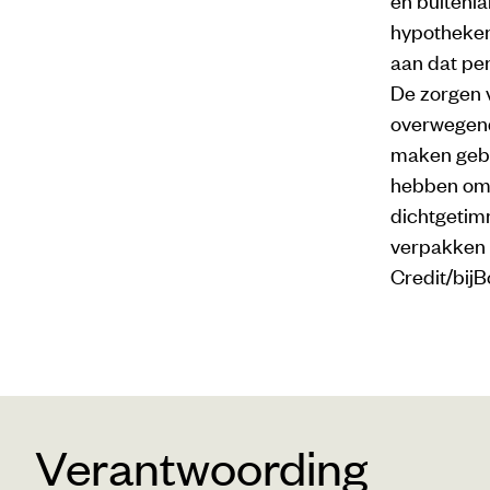
hypotheken
aan dat pe
De zorgen 
overwegend 
maken gebr
hebben omd
dichtgeti
verpakken 
Credit/bijB
Verantwoording