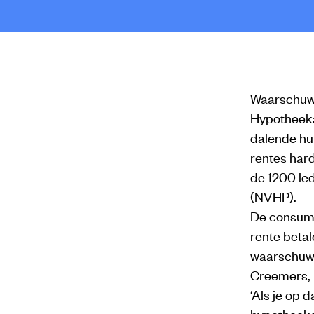
Waarschuw
Hypotheeka
dalende hu
rentes hard
de 1200 le
(NVHP).
De consume
rente beta
waarschuwe
Creemers, 
‘Als je op 
hypotheeka