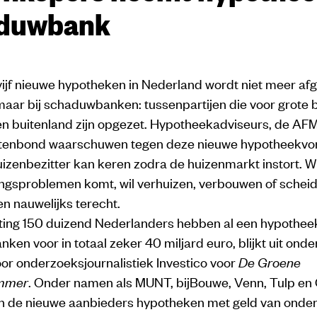
duwbank
ijf nieuwe hypotheken in Nederland wordt niet meer afg
maar bij schaduwbanken: tussenpartijen die voor grote 
 en buitenland zijn opgezet. Hypotheekadviseurs, de AF
enbond waarschuwen tegen deze nieuwe hypotheekvorm
izenbezitter kan keren zodra de huizenmarkt instort. Wi
ingsproblemen komt, wil verhuizen, verbouwen of scheid
en nauwelijks terecht.
ting 150 duizend Nederlanders hebben al een hypotheek
en voor in totaal zeker 40 miljard euro, blijkt uit ond
or onderzoeksjournalistiek Investico voor
De Groene
mmer
. Onder namen als MUNT, bijBouwe, Venn, Tulp en C
n de nieuwe aanbieders hypotheken met geld van onde