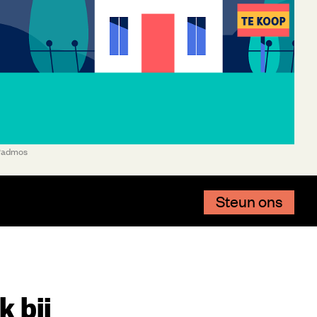
e Padmos
Steun ons
 bij