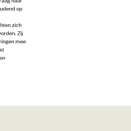
houdend op
hten zich
orden. Zij
aringen mee
st
en