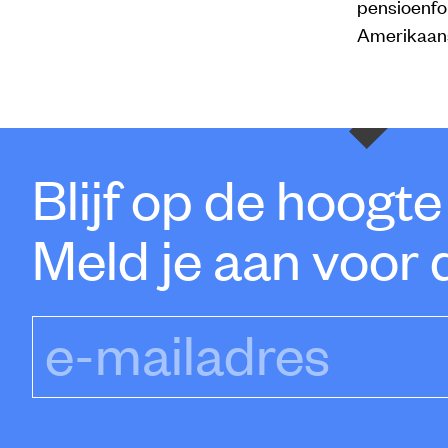
pensioenfo
Amerikaan
Blijf op de hoogt
Meld je aan voor 
e-mailadres