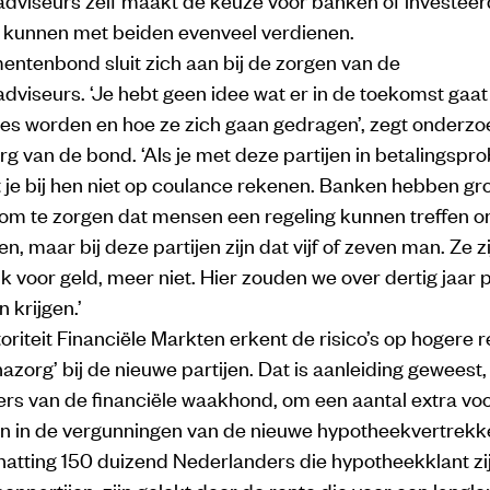
ze kunnen met beiden evenveel verdienen.
ntenbond sluit zich aan bij de zorgen van de
dviseurs. ‘Je hebt geen idee wat er in de toekomst gaa
tes worden en hoe ze zich gaan gedragen’, zegt onderzo
g van de bond. ‘Als je met deze partijen in betalingsp
 je bij hen niet op coulance rekenen. Banken hebben gr
 om te zorgen dat mensen een regeling kunnen treffen o
ven, maar bij deze partijen zijn dat vijf of zeven man. Ze z
k voor geld, meer niet. Hier zouden we over dertig jaar
 krijgen.’
riteit Financiële Markten erkent de risico’s op hogere 
nazorg’ bij de nieuwe partijen. Dat is aanleiding geweest
s van de financiële waakhond, om een aantal extra v
n in de vergunningen van de nieuwe hypotheekvertrekk
atting 150 duizend Nederlanders die hypotheekklant zij
enpartijen, zijn gelokt door de rente die voor een langl