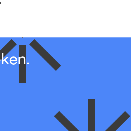
n
eken.