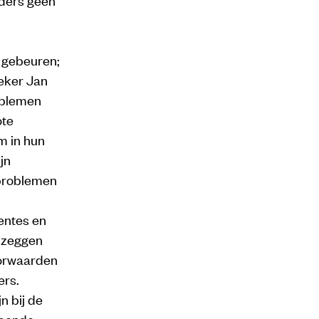
t gebeuren;
eker Jan
roblemen
ote
m in hun
ijn
 problemen
rentes en
, zeggen
oorwaarden
ers.
n bij de
opende