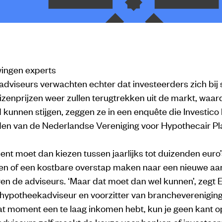
ingen experts
dviseurs verwachten echter dat investeerders zich bij 
izenprijzen weer zullen terugtrekken uit de markt, waar
 kunnen stijgen, zeggen ze in een enquête die Investico
den van de Nederlandse Vereniging voor Hypothecair P
nt moet dan kiezen tussen jaarlijks tot duizenden euro
len of een kostbare overstap maken naar een nieuwe aa
n de adviseurs. ‘Maar dat moet dan wel kunnen’, zegt E
hypotheekadviseur en voorzitter van brancheverenigin
dat moment een te laag inkomen hebt, kun je geen kant o
dviseurs zelf maakt de keuze voor banken of investee