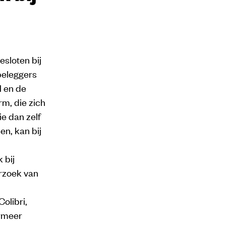
esloten bij
beleggers
M en de
, die zich
e dan zelf
en, kan bij
 bij
erzoek van
olibri,
rmeer