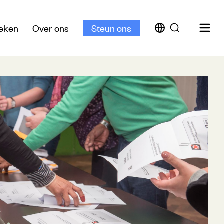
eken
Over ons
Steun ons