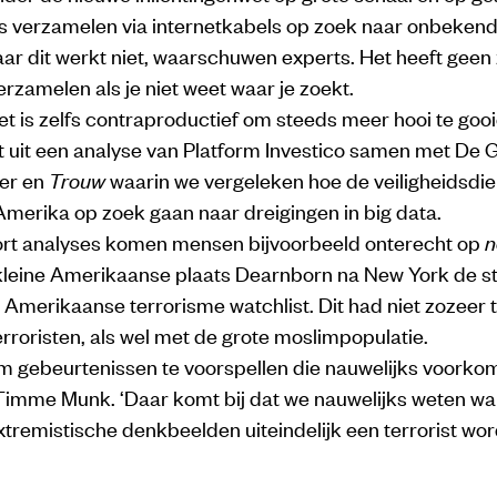
s verzamelen via internetkabels op zoek naar onbekende
aar dit werkt niet, waarschuwen experts. Het heeft gee
rzamelen als je niet weet waar je zoekt.
et is zelfs contraproductief om steeds meer hooi te go
jkt uit een analyse van Platform Investico samen met
De 
er
en
Trouw
waarin we vergeleken hoe de veiligheidsdie
Amerika op zoek gaan naar dreigingen in big data.
oort analyses komen mensen bijvoorbeeld onterecht op
n
leine Amerikaanse plaats Dearnborn na New York de s
Amerikaanse terrorisme watchlist. Dit had niet zozeer
rroristen, als wel met de grote moslimpopulatie.
 om gebeurtenissen te voorspellen die nauwelijks voorko
imme Munk. ‘Daar komt bij dat we nauwelijks weten w
remistische denkbeelden uiteindelijk een terrorist word