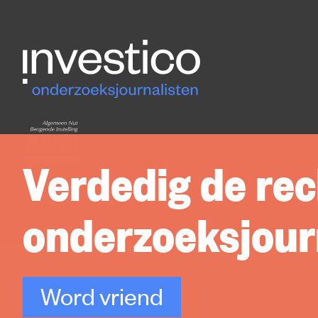
Verdedig de rec
onderzoeksjourn
Word vriend