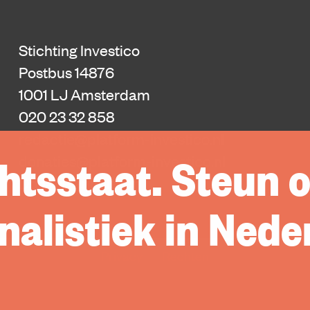
Stichting Investico
Postbus 14876
1001 LJ Amsterdam
020 23 32 858
redactie@platform-investico.nl
htsstaat. Steun 
donaties@platform-investico.nl
Donatie annuleren
alistiek in Nede
Privacy
Rechten