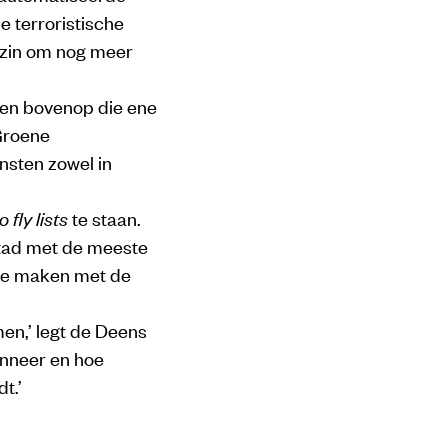
 terroristische
n zin om nog meer
oien bovenop die ene
Groene
nsten zowel in
o fly lists
te staan.
tad met de meeste
 te maken met de
men,’ legt de Deens
anneer en hoe
t.’