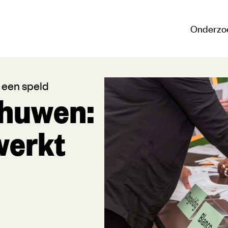
Onderzo
 een speld
chuwen:
werkt