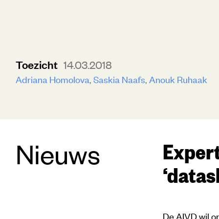
Toezicht
14.03.2018
Adriana Homolova
Saskia Naafs
Anouk Ruhaak
Nieuws
Exper
‘datas
De AIVD wil o