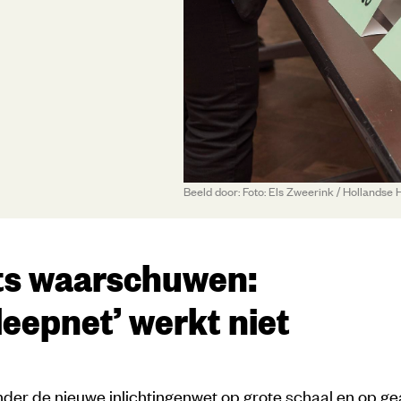
Beeld door: Foto: Els Zweerink / Hollandse
ts waarschuwen:
leepnet’ werkt niet
nder de nieuwe inlichtingenwet op grote schaal en op g