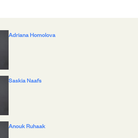
Adriana Homolova
Saskia Naafs
Anouk Ruhaak