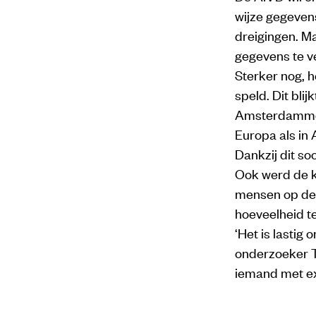
wijze gegeven
dreigingen. M
gegevens te ve
Sterker nog, h
speld. Dit bli
Amsterdamm
Europa als in 
Dankzij dit s
Ook werd de k
mensen op de 
hoeveelheid te
‘Het is lastig
onderzoeker T
iemand met ext