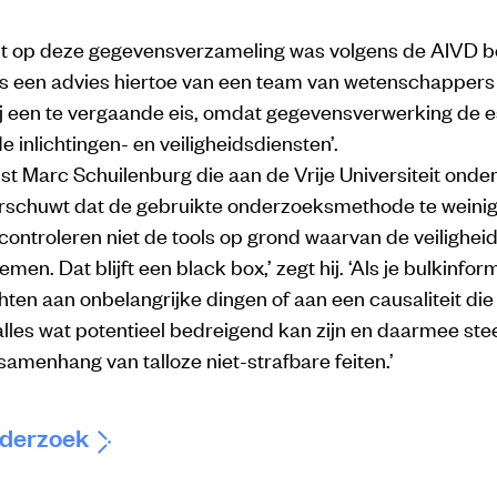
ht op deze gegevensverzameling was volgens de AIVD b
s een advies hiertoe van een team van wetenschappers
ij een te vergaande eis, omdat gegevensverwerking de e
e inlichtingen- en veiligheidsdiensten’.
rist Marc Schuilenburg die aan de Vrije Universiteit ond
arschuwt dat de gebruikte onderzoeksmethode te weinig 
controleren niet de tools op grond waarvan de veilighei
emen. Dat blijft een black box,’ zegt hij. ‘Als je bulkinfo
ten aan onbelangrijke dingen of aan een causaliteit die e
alles wat potentieel bedreigend kan zijn en daarmee st
amenhang van talloze niet-strafbare feiten.’
nderzoek