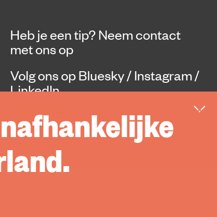
Heb je een tip?
Neem contact
met ons op
Volg ons op
Bluesky
/
Instagram
/
LinkedIn
onafhankelijke
Steun ons
rland.