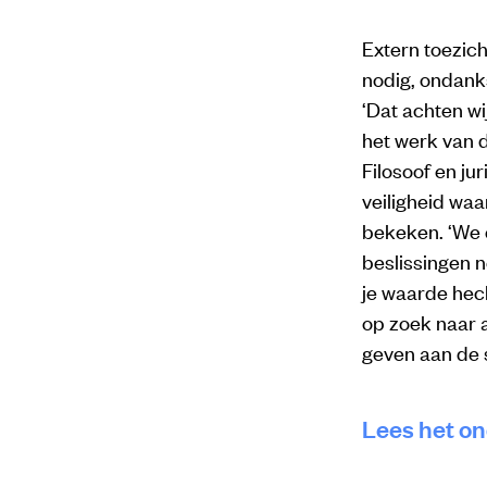
Extern toezic
nodig, ondank
‘Dat achten w
het werk van d
Filosoof en ju
veiligheid wa
bekeken. ‘We 
beslissingen n
je waarde hech
op zoek naar 
geven aan de s
Lees het o