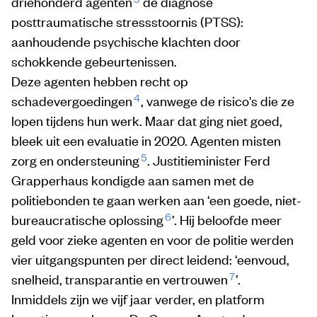
driehonderd agenten
de diagnose
posttraumatische stressstoornis (PTSS):
aanhoudende psychische klachten door
schokkende gebeurtenissen.
Deze agenten hebben recht op
4
schadevergoedingen
, vanwege de risico's die ze
lopen tijdens hun werk. Maar dat ging niet goed,
bleek uit een evaluatie in 2020. Agenten misten
5
zorg en ondersteuning
. Justitieminister Ferd
Grapperhaus kondigde aan samen met de
politiebonden te gaan werken aan ‘een goede, niet-
6
bureaucratische oplossing
’. Hij beloofde meer
geld voor zieke agenten en voor de politie werden
vier uitgangspunten per direct leidend: ‘eenvoud,
7
snelheid, transparantie en vertrouwen
’.
Inmiddels zijn we vijf jaar verder, en platform