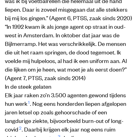
was ik bij voetbalrellen die helemaal uit de hand
liepen. Daar is zoveel misgegaan dat alle stekkers
bij mij los gingen.” (Agent 6, PTSS, zaak sinds 2020)
“In 1992 kwam ik als jonge agent op straat in oud-
west in Amsterdam. In oktober dat jaar was de
Bijlmerramp. Het was verschrikkelijk. De mensen
die uit het raam springen, de dood tegemoet. Ik
voelde mij hulpeloos, al had ik een uniform aan. Al
die lijken om je heen, wat moet je als eerst doen?”
(Agent 7, PTSS, zaak sinds 2014)
In de steek gelaten
Elk jaar raken zo’n 3.500 agenten gewond tijdens
1
hun werk
. Nog eens honderden liepen afgelopen
jaren letsel op zoals gehoorschade of een
langdurige ziekte, bijvoorbeeld burn-out of long-
2
covid
. Daarbij krijgen elk jaar nog eens ruim
3