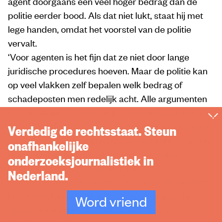
agent doorgaans een veel hoger bedrag dan de
politie eerder bood. Als dat niet lukt, staat hij met
lege handen, omdat het voorstel van de politie
vervalt.
‘Voor agenten is het fijn dat ze niet door lange
juridische procedures hoeven. Maar de politie kan
op veel vlakken zelf bepalen welk bedrag of
schadeposten men redelijk acht. Alle argumenten
of aanvullende kosten die je zelf aandraagt, kan de
politie weerleggen door te zeggen dat het niet past
Verdedig de rechtsstaat. Steun
binnen de eigen regeling.’ (Advocaat Lotte van den
onafhankelijke
Broek, Dolderman letselschade advocaten.
onderzoeksjournalistiek in
Kantoor stond al 140 agenten bij)
Nederland.
‘Na het smartengeld moest de restschade worden
berekend. Uiteindelijk hadden ze zo gegoocheld
Word vriend
dat ze uitkwamen op een negatief bedrag.