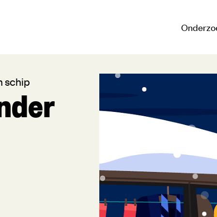
Onderzo
n schip
nder