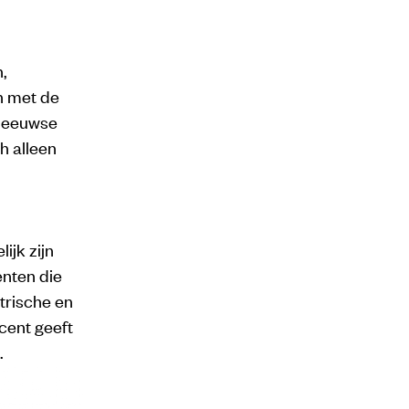
,
n met de
eleeuwse
h alleen
ijk zijn
nten die
trische en
cent geeft
.