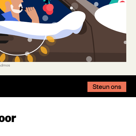
 Padmos
Steun ons
oor