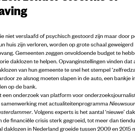
aving
e niet verslaafd of psychisch gestoord zijn maar door p
 huis zijn verloren, worden op grote schaal geweigerd 
pvang. Gemeenten zeggen onvoldoende budget te heb
orie daklozen te helpen. Opvanginstellingen vinden da
klozen van hun gemeente te snel het stempel ‘zelfredz
ardoor ze alsnog moeten slapen in de auto, een bankje i
nden op de bank.
uit een onderzoek van platform voor onderzoeksjournalis
in samenwerking met actualiteitenprogramma
Nieuwsuu
msterdammer
. Volgens experts is het aantal ‘nieuwe’ da
 de financiële crisis sterk gegroeid, tot meer dan tiend
tal daklozen in Nederland groeide tussen 2009 en 2015 