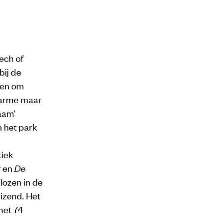
ech of
bij de
ben om
t arme maar
aam’
n het park
tiek
r
en
De
klozen in de
uizend. Het
met 74