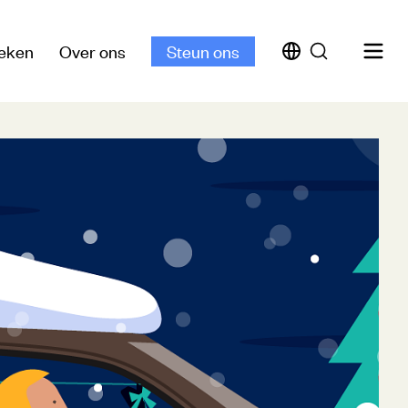
eken
Over ons
Steun ons