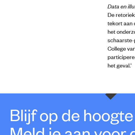
Data en ill
De retorie
tekort aan 
het onderz
schaarste-
College va
participere
het geval.’
Blijf op de hoogt
Meld je aan voor 