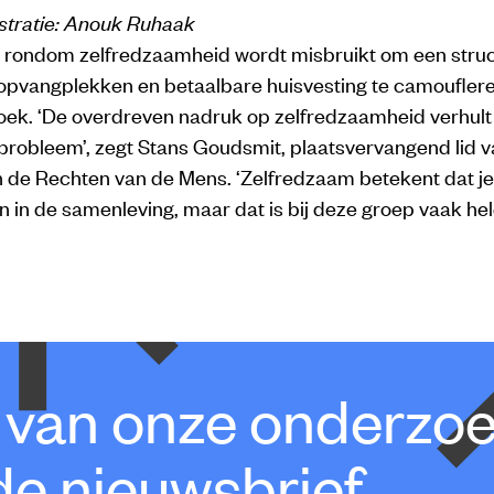
ustratie: Anouk Ruhaak
k rondom zelfredzaamheid wordt misbruikt om een struc
opvangplekken en betaalbare huisvesting te camoufleren,
oek. ‘De overdreven nadruk op zelfredzaamheid verhult
probleem’, zegt Stans Goudsmit, plaatsvervangend lid v
n de Rechten van de Mens. ‘Zelfredzaam betekent dat je
n in de samenleving, maar dat is bij deze groep vaak he
e van onze onderzo
de nieuwsbrief