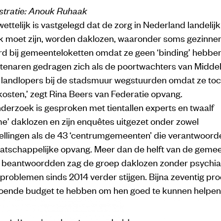
ustratie: Anouk Ruhaak
ettelijk is vastgelegd dat de zorg in Nederland landelijk
jk moet zijn, worden daklozen, waaronder soms gezinnen
d bij gemeenteloketten omdat ze geen ‘binding’ hebbe
btenaren gedragen zich als de poortwachters van Midd
e landlopers bij de stadsmuur wegstuurden omdat ze toc
osten,’ zegt Rina Beers van Federatie opvang.
derzoek is gesproken met tientallen experts en twaalf
e’ daklozen en zijn enquêtes uitgezet onder zowel
llingen als de 43 ‘centrumgemeenten’ die verantwoordel
atschappelijke opvang. Meer dan de helft van de gemee
 beantwoordden zag de groep daklozen zonder psychia
problemen sinds 2014 verder stijgen. Bijna zeventig pro
oende budget te hebben om hen goed te kunnen helpen