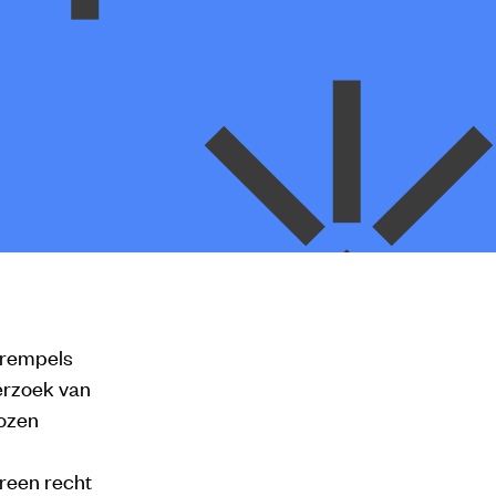
drempels
derzoek van
ozen
ereen recht