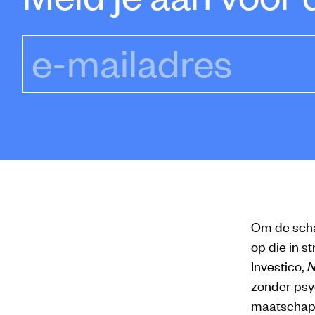
e-mailadres
Om de scha
op die in s
Investico,
N
zonder psy
maatschapp