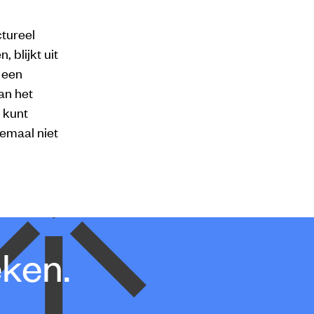
tureel
 blijkt uit
 een
an het
 kunt
lemaal niet
eken.