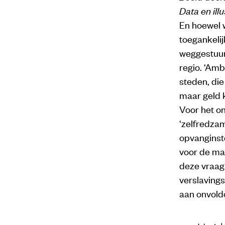
Data en ill
En hoewel w
toegankeli
weggestuur
regio. ‘Am
steden, di
maar geld k
Voor het on
‘zelfredzam
opvanginste
voor de ma
deze vraag
verslavings
aan onvold