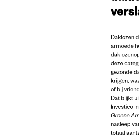
versl
Daklozen di
armoede hun
daklozeno
deze categ
gezonde da
krijgen, wa
of bij vrie
Dat blijkt 
Investico 
Groene A
nasleep van
totaal aan