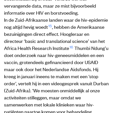
vervangende data, maar ze mist bijvoorbeeld
informatie over HIV en borstvoeding. ​​
In de Zuid-Afrikaanse landen waar de hiv-epidemie
15
nog altijd hevig woedt
, hebben de Amerikaanse
bezuinigingen direct effect. Hoogleraar en
directeur ‘basic and translational science’ van het
16
Africa Health Research Institute
Thumbi Ndung’u
doet onderzoek naar hiv-geneesmiddelen en een
vaccin, grotendeels gefinancieerd door USAID
maar ook door het Nederlandse Aidsfonds. Hij
kreeg in januari ineens te maken met een ‘stop
order’, vertelt hij in een videogesprek vanuit Durban
(Zuid-Afrika). ‘We moesten onmiddellijk al onze
activiteiten stilleggen, maar omdat we
samenwerken met lokale klinieken waar hiv-
patiënten naartoe komen voor behandeling,