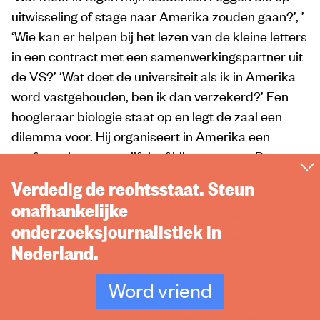
uitwisseling of stage naar Amerika zouden gaan?’, ’
‘Wie kan er helpen bij het lezen van de kleine letters
in een contract met een samenwerkingspartner uit
de VS?’ ‘Wat doet de universiteit als ik in Amerika
word vastgehouden, ben ik dan verzekerd?’ Een
hoogleraar biologie staat op en legt de zaal een
dilemma voor. Hij organiseert in Amerika een
conferentie, maar twijfelt of hij moet gaan. De
meningen zijn verdeeld. ‘Waarom willen we dat nog
Verdedig de rechtsstaat. Steun
zo graag?, zegt iemand. ‘Er zijn landen waar minder
onafhankelijke
ernstige zaken gebeuren en daar twijfelen we niet
onderzoeksjournalistiek in
over om ze te boycotten.’ Op veel vragen komt niet
Nederland.
direct een antwoord. Het is voornamelijk aan de
wetenschappers zelf om te bedenken wat ze
Word vriend
moeten doen.
Dat ervaren ook wetenschappers op andere