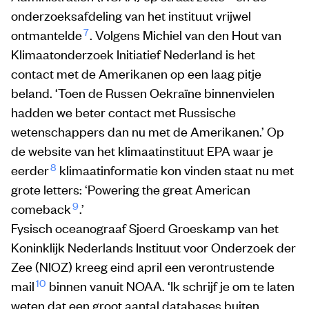
onderzoeksafdeling van het instituut vrijwel
7
ontmantelde
. Volgens Michiel van den Hout van
Klimaatonderzoek Initiatief Nederland is het
contact met de Amerikanen op een laag pitje
beland. ‘Toen de Russen Oekraïne binnenvielen
hadden we beter contact met Russische
wetenschappers dan nu met de Amerikanen.’ Op
de website van het klimaatinstituut EPA waar je
8
eerder
klimaatinformatie kon vinden staat nu met
grote letters: ‘Powering the great American
9
comeback
.’
Fysisch oceanograaf Sjoerd Groeskamp van het
Koninklijk Nederlands Instituut voor Onderzoek der
Zee (NIOZ) kreeg eind april een verontrustende
10
mail
binnen vanuit NOAA. ‘Ik schrijf je om te laten
weten dat een groot aantal databases buiten