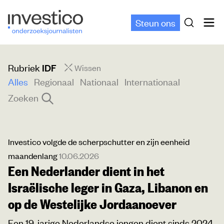
Steun ons
Rubriek
IDF
Wissen
Alles
Regionaal
Nationaal
Internationaal
Zoeken
Investico volgde de scherpschutter en zijn eenheid
maandenlang
10.06.2026
Een Nederlander dient in het
Israëlische leger in Gaza, Libanon en
op de Westelijke Jordaanoever
Een 19-jarige Nederlandse jongen dient sinds 2024