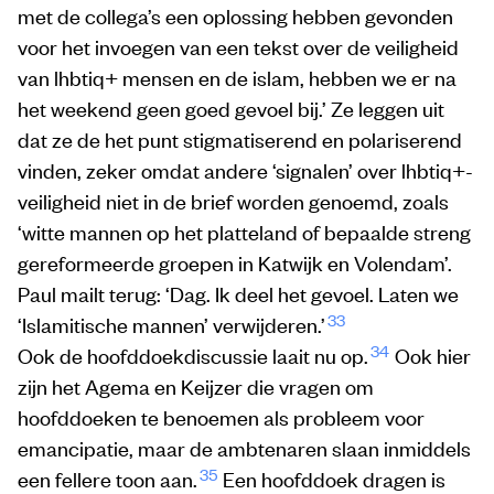
met de collega’s een oplossing hebben gevonden
voor het invoegen van een tekst over de veiligheid
van lhbtiq+ mensen en de islam, hebben we er na
het weekend geen goed gevoel bij.’ Ze leggen uit
dat ze de het punt stigmatiserend en polariserend
vinden, zeker omdat andere ‘signalen’ over lhbtiq+-
veiligheid niet in de brief worden genoemd, zoals
‘witte mannen op het platteland of bepaalde streng
gereformeerde groepen in Katwijk en Volendam’.
Paul mailt terug: ‘Dag. Ik deel het gevoel. Laten we
33
‘Islamitische mannen’ verwijderen.’
34
Ook de hoofddoekdiscussie laait nu op.
Ook hier
zijn het Agema en Keijzer die vragen om
hoofddoeken te benoemen als probleem voor
emancipatie, maar de ambtenaren slaan inmiddels
35
een fellere toon aan.
Een hoofddoek dragen is