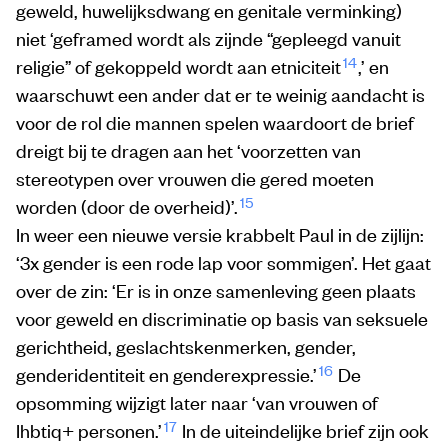
geweld, huwelijksdwang en genitale verminking)
niet ‘geframed wordt als zijnde “gepleegd vanuit
14
religie” of gekoppeld wordt aan etniciteit
,’ en
waarschuwt een ander dat er te weinig aandacht is
voor de rol die mannen spelen waardoort de brief
dreigt bij te dragen aan het ‘voorzetten van
stereotypen over vrouwen die gered moeten
15
worden (door de overheid)’.
In weer een nieuwe versie krabbelt Paul in de zijlijn:
‘3x gender is een rode lap voor sommigen’. Het gaat
over de zin: ‘Er is in onze samenleving geen plaats
voor geweld en discriminatie op basis van seksuele
gerichtheid, geslachtskenmerken, gender,
16
genderidentiteit en genderexpressie.’
De
opsomming wijzigt later naar ‘van vrouwen of
17
Ihbtiq+ personen.’
In de uiteindelijke brief zijn ook