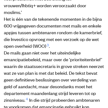
vrouwen/lhbtiq+ worden veroorzaakt door
moslims.’
Het is één van de tekenende momenten in de bijna
600 vrijgegeven documenten met mails en enkele
appjes tussen ambtenaren rondom de kamerbrief,
die Investico opvroeg met een verzoek op de wet
3
open overheid (WOO)
.
De mails gaan niet over het uiteindelijke
emancipatiebeleid, maar over de ‘prioriteitenbrief’
waarin de staatssecretaris in grove streken neerzet
wat ze van plan is met dat beleid. De tekst bevat
geen definitieve beslissingen over verdeling van
geld of aandacht, maar desondanks moet het
departement maandenlang strijd leveren tot op
4
zinsniveau.
In die strijd probeerden ambtenaren
te voorkomen dat emancipatie gebruikt kon