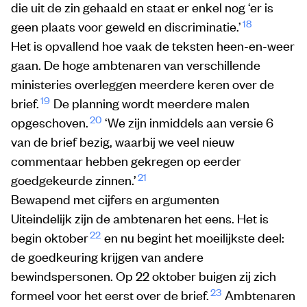
die uit de zin gehaald en staat er enkel nog ‘er is
18
geen plaats voor geweld en discriminatie.’
Het is opvallend hoe vaak de teksten heen-en-weer
gaan.
De
hoge ambtenaren van verschillende
ministeries overleggen meerdere keren over de
19
brief.
De planning wordt meerdere malen
20
opgeschoven.
‘We zijn inmiddels aan versie 6
van de brief bezig, waarbij we veel nieuw
commentaar hebben gekregen op eerder
21
goedgekeurde zinnen.’
Bewapend met cijfers en argumenten
Uiteindelijk zijn de ambtenaren het eens. Het is
22
begin oktober
en nu begint het moeilijkste deel:
de goedkeuring krijgen van andere
bewindspersonen. Op 22 oktober buigen zij zich
23
formeel voor het eerst over de brief.
Ambtenaren