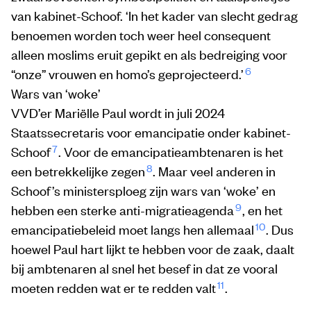
van kabinet-Schoof. ‘In het kader van slecht gedrag
benoemen worden toch weer heel consequent
alleen moslims eruit gepikt en als bedreiging voor
6
“onze” vrouwen en homo’s geprojecteerd.’
Wars van ‘woke’
VVD’er Mariëlle Paul wordt in juli 2024
Staatssecretaris voor emancipatie onder kabinet-
7
Schoof
. Voor de emancipatieambtenaren is het
8
een betrekkelijke zegen
. Maar veel anderen in
Schoof’s ministersploeg zijn wars van ‘woke’ en
9
hebben een sterke anti-migratieagenda
, en het
10
emancipatiebeleid moet langs hen allemaal
. Dus
hoewel Paul hart lijkt te hebben voor de zaak, daalt
bij ambtenaren al snel het besef in dat ze vooral
11
moeten redden wat er te redden valt
.