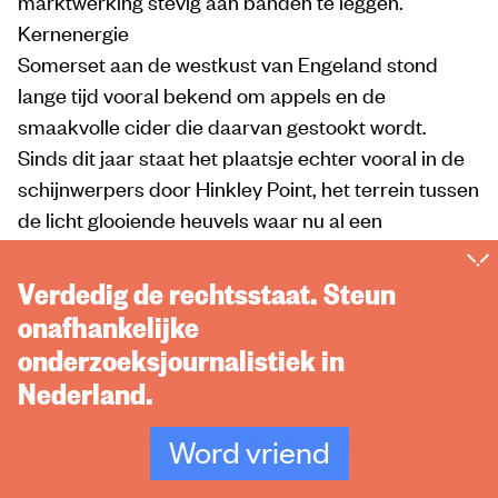
marktwerking stevig aan banden te leggen.
Kernenergie
Somerset aan de westkust van Engeland stond
lange tijd vooral bekend om appels en de
smaakvolle cider die daarvan gestookt wordt.
Sinds dit jaar staat het plaatsje echter vooral in de
schijnwerpers door Hinkley Point, het terrein tussen
de licht glooiende heuvels waar nu al een
kerncentrale staat en waar binnenkort de bouw van
twee nieuwe reactoren begint. Premier David
Verdedig de rechtsstaat. Steun
Cameron had zich in een blauwe overall gestoken
onafhankelijke
toen hij de plannen bekendmaakte. ‘Hinkley Point
onderzoeksjournalistiek in
C’ zou duizenden banen opleveren, claimde de
Nederland.
premier, en door de aanzienlijke investering in
kernenergie liet Groot-Brittannië zien dat het
‘open
Word vriend
for business’
is.