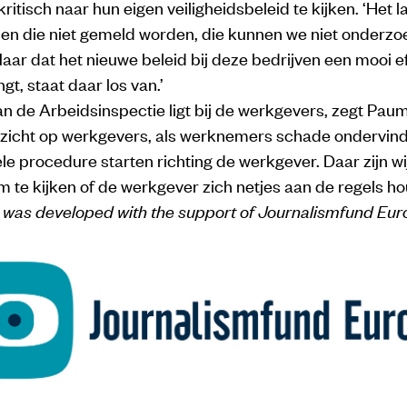
kritisch naar hun eigen veiligheidsbeleid te kijken. ‘Het las
en die niet gemeld worden, die kunnen we niet onderzoe
ar dat het nieuwe beleid bij deze bedrijven een mooi e
t, staat daar los van.’
n de Arbeidsinspectie ligt bij de werkgevers, zegt Paum
zicht op werkgevers, als werknemers schade ondervin
ele procedure starten richting de werkgever. Daar zijn wij
 om te kijken of de werkgever zich netjes aan de regels ho
e was developed with the support of Journalismfund Eur