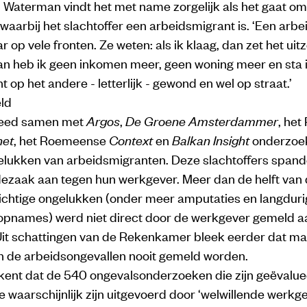
’ Waterman vindt het met name zorgelijk als het gaat om
waarbij het slachtoffer een arbeidsmigrant is. ‘Een arb
r op vele fronten. Ze weten: als ik klaag, dan zet het u
Dan heb ik geen inkomen meer, geen woning meer en sta 
op het andere - letterlijk - gewond en wel op straat.’
ld
deed samen met
Argos
,
De Groene Amsterdammer
, het
et
, het Roemeense
Context
en
Balkan Insight
onderzoe
ngelukken van arbeidsmigranten. Deze slachtoffers span
dezaak aan tegen hun werkgever. Meer dan de helft van
ichtige ongelukken (onder meer amputaties en langduri
opnames) werd niet direct door de werkgever gemeld a
Uit schattingen van de Rekenkamer bleek eerder dat maa
n de arbeidsongevallen nooit gemeld worden.
ent dat de 540 ongevalsonderzoeken die zijn geëvalue
e waarschijnlijk zijn uitgevoerd door ‘welwillende werkge