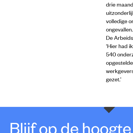
drie maande
uitzonderli
volledige o
ongevallen
De Arbeids
‘Hier had i
540 onderzo
opgestelde
werkgevers
gezet.’
Blijf op de hoogt