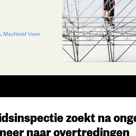
s
Machteld Veen
idsinspectie zoekt na ong
 meer naar overtredingen