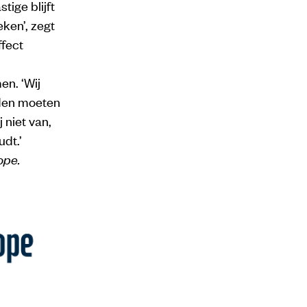
tige blijft
ken’, zegt
ffect
en. ‘Wij
den moeten
 niet van,
udt.’
ope.