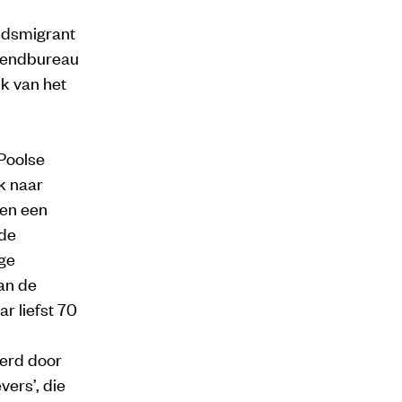
eidsmigrant
itzendbureau
ik van het
 Poolse
k naar
den een
 de
ge
an de
r liefst 70
erd door
vers’, die