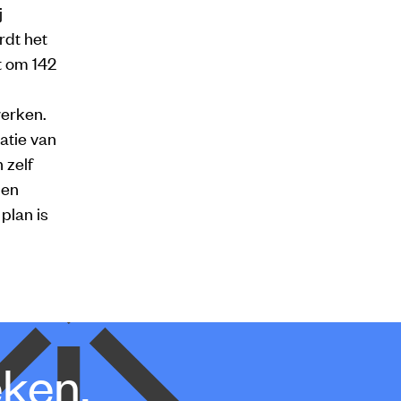
j
rdt het
t om 142
werken.
atie van
 zelf
ien
plan is
eken.