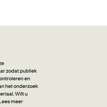
ze
r zodat publiek
ontroleren en
an het onderzoek
riaal. Wilt u
Lees meer