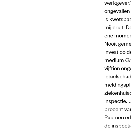
werkgever.
ongevallen 
is kwetsbaa
mij eruit. 
ene moment 
Nooit geme
Investico 
medium
On
vijftien o
letselscha
meldingspl
ziekenhuis
inspectie. 
procent va
Paumen erk
de inspecti