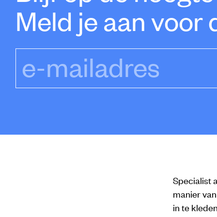
Meld je aan voor 
e-mailadres
Specialist
manier van 
in te klede