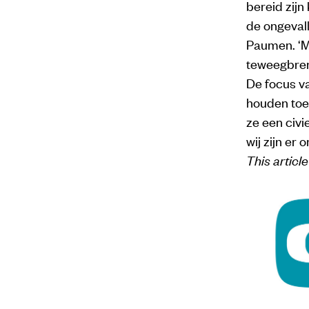
bereid zijn 
de ongevall
Paumen. ‘Ma
teweegbreng
De focus va
houden toe
ze een civi
wij zijn er
This articl