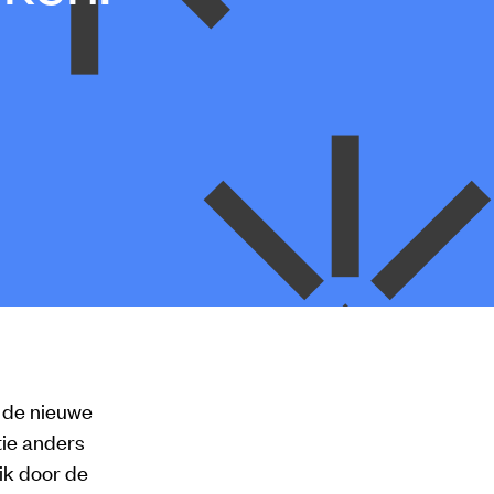
p de nieuwe
tie anders
uik door de