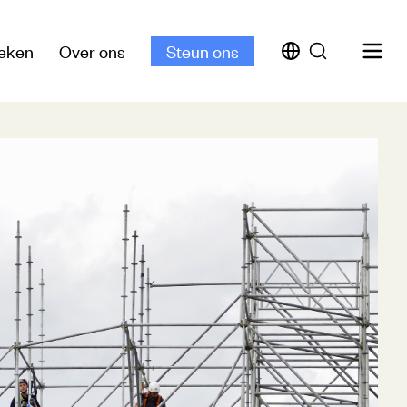
eken
Over ons
Steun ons