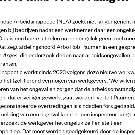
ndse Arbeidsinspectie (NLA) zoekt niet langer gericht 
gen bij bedrijven nadat een werknemer daar een ongeluk
Ook is een boete uitdelen na een ongeluk geen doel mee
 Dat zegt afdelingshoofd Arbo Rob Paumen in een gespr
en
Argos
, die onderzoek deden naar arbeidsongevallen bi
ranten.
inspectie werkt sinds 2023 volgens deze nieuwe werkwij
op het (zelf)lerend vermogen van werkgevers. ‘We willen
leren van het ongeval en zorgen dat de arbeidsomstand
n, dat er veiliger gewerkt gaat worden’, vertelt Paumen.
geconstateerde overtredingen is sindsdien fors gedaald
melding van een ongeval komt er een inspecteur langs,
erzoekt de werkgever het ongeluk zelf en stelt een
pport op. Dat moet worden goedgekeurd door de inspect