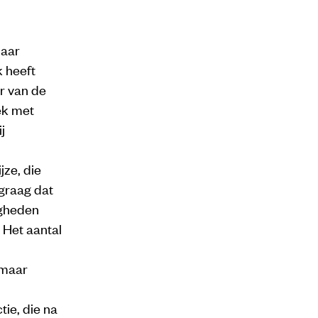
naar
 heeft
r van de
ek met
j
ze, die
 graag dat
igheden
 Het aantal
.
 maar
ie, die na