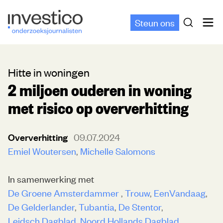
Steun ons
Hitte in woningen
2 miljoen ouderen in woning
met risico op oververhitting
Oververhitting
09.07.2024
Emiel Woutersen
Michelle Salomons
In samenwerking met
De Groene Amsterdammer
Trouw
EenVandaag
De Gelderlander
Tubantia
De Stentor
Leidsch Dagblad
Noord Hollands Dagblad