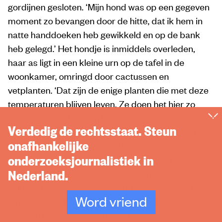
gordijnen gesloten. ‘Mijn hond was op een gegeven
moment zo bevangen door de hitte, dat ik hem in
natte handdoeken heb gewikkeld en op de bank
heb gelegd.’ Het hondje is inmiddels overleden,
haar as ligt in een kleine urn op de tafel in de
woonkamer, omringd door cactussen en
vetplanten. ‘Dat zijn de enige planten die met deze
temperaturen blijven leven. Ze doen het hier zo
goed, dat ze zelfs gaan bloeien.’
Verdedig de rechtsstaat. Steun
Vanaf haar appartement kan Marion het hele IJ
onafhankelijke
overkijken, met in de verte Almere. Ze heeft
onderzoeksjournalistiek in
veertien ramen, van plafond tot de vloer. De ene
Nederland.
helft op het zuidoosten, de andere helft op het
zuidwesten. ‘Als de zon opkomt, straalt ‘ie naar
Word vriend
binnen en bij de ondergang nog steeds.’ Dus
meestal heeft ze alle gordijnen gesloten.