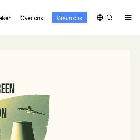
eken
Over ons
Steun ons