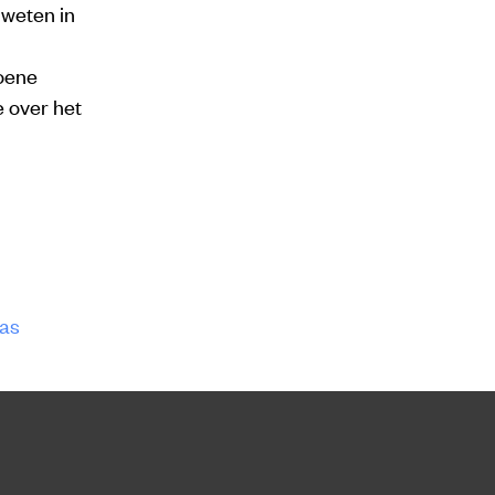
weten in
oene
 over het
gas