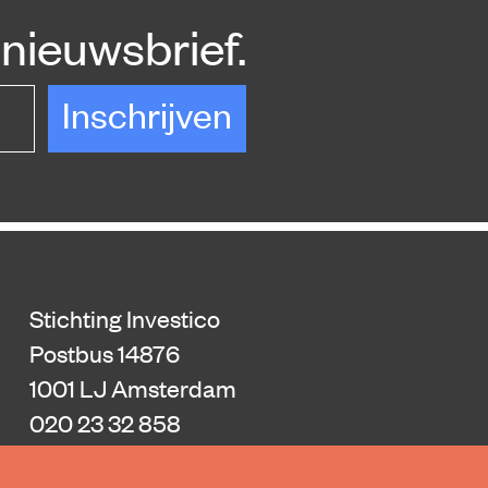
nieuwsbrief.
Inschrijven
Stichting Investico
Postbus 14876
1001 LJ Amsterdam
020 23 32 858
redactie@platform-investico.nl