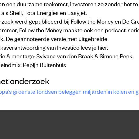
n een duurzame toekomst, investeren zo zonder het te 
 als Shell, TotalEnergies en Easyjet.
rzoek werd gepubliceerd bij Follow the Money en De Gr
mmer, Follow the Money maakte ook een podcast-serie
k. De geannoteerde versie met uitgebreide
sverantwoording van Investico lees je hier.
tie & montage: Sylvana van den Braak & Simone Peek
eindmix: Pepijn Buitenhuis
het onderzoek
opa’s groenste fondsen beleggen miljarden in kolen en 