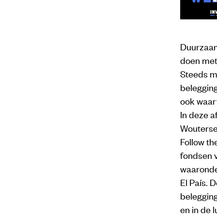
Duurzaam 
doen met
Steeds m
beleggin
ook waar
In deze a
Woutersen
Follow t
fondsen 
waaronde
El País. 
belegging
en in de 