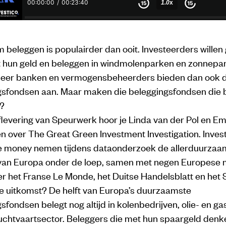
beleggen is populairder dan ooit. Investeerders willen
 hun geld en beleggen in windmolenparken en zonnepan
eer banken en vermogensbeheerders bieden dan ook
gsfondsen aan. Maar maken die beleggingsfondsen die b
?
flevering van Speurwerk hoor je Linda van der Pol en Em
 over The Great Green Investment Investigation. Invest
he money nemen tijdens dataonderzoek de allerduurzaa
van Europa onder de loep, samen met negen Europese 
r het Franse Le Monde, het Duitse Handelsblatt en het
De uitkomst? De helft van Europa’s duurzaamste
sfondsen belegt nog altijd in kolenbedrijven, olie- en g
luchtvaartsector. Beleggers die met hun spaargeld denke