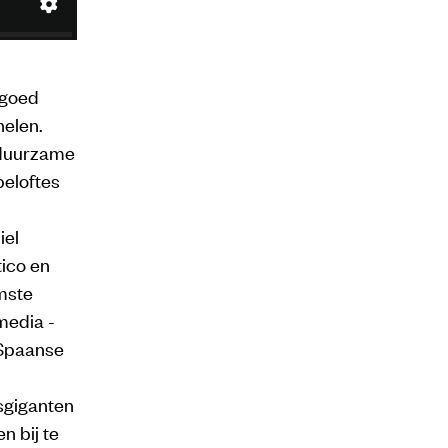
 goed
elen.
 duurzame
eloftes
iel
ico en
mste
media -
 Spaanse
asgiganten
n bij te