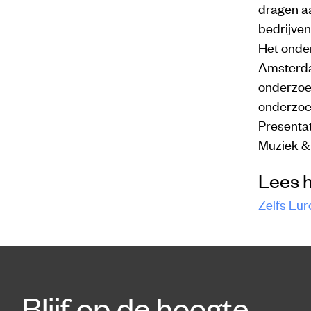
dragen aa
bedrijven
Het onde
Amsterda
onderzoe
onderzoek
Presenta
Muziek & 
Lees 
Zelfs Eur
Blijf op de hoogte.