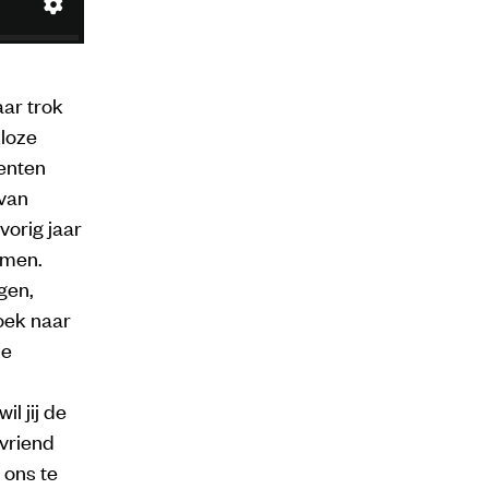
ar trok
kloze
enten
 van
orig jaar
omen.
gen,
oek naar
ne
l jij de
vriend
 ons te