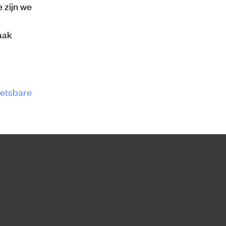
 zijn we
aak
wetsbare