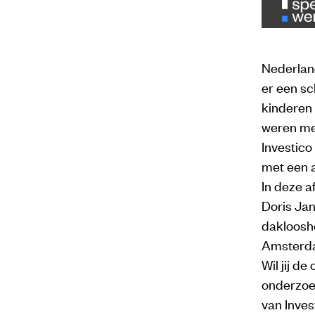
Nederlan
er een sc
kinderen 
weren men
Investico
met een 
In deze a
Doris Jan
daklooshe
Amsterd
Wil jij d
onderzoek
van Inves