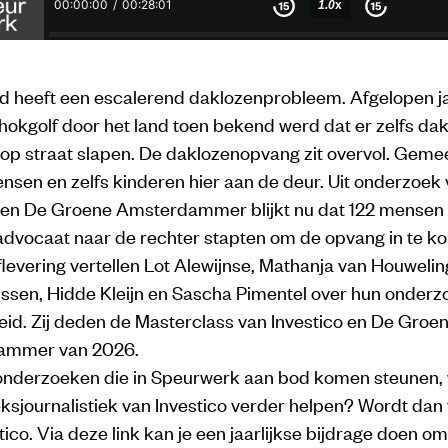
d heeft een escalerend daklozenprobleem. Afgelopen ja
hokgolf door het land toen bekend werd dat er zelfs da
op straat slapen. De daklozenopvang zit overvol. Geme
sen en zelfs kinderen hier aan de deur. Uit onderzoek
 en De Groene Amsterdammer blijkt nu dat 122 mensen v
advocaat naar de rechter stapten om de opvang in te k
flevering vertellen Lot Alewijnse, Mathanja van Houwelin
ssen, Hidde Kleijn en Sascha Pimentel over hun onderz
id. Zij deden de Masterclass van Investico en De Groe
ammer van 2026.
e onderzoeken die in Speurwerk aan bod komen steunen, wi
sjournalistiek van Investico verder helpen? Wordt dan 
tico. Via
deze link
kan je een jaarlijkse bijdrage doen om