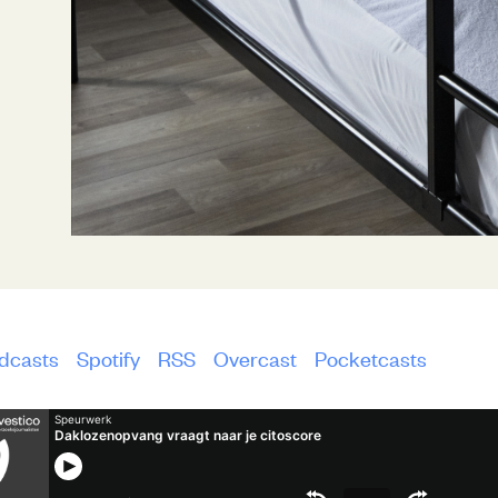
dcasts
Spotify
RSS
Overcast
Pocketcasts