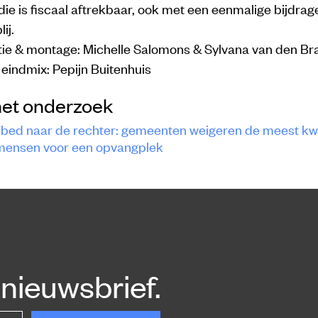
die is fiscaal aftrekbaar, ook met een eenmalige bijdrage
ij.
tie & montage: Michelle Salomons & Sylvana van den Br
eindmix: Pepijn Buitenhuis
het onderzoek
 bed naar de rechter: gemeenten weigeren de meest k
mensen voor een opvangplek
nieuwsbrief.