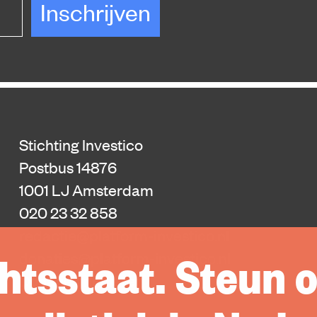
Inschrijven
Stichting Investico
Postbus 14876
1001 LJ Amsterdam
020 23 32 858
redactie@platform-investico.nl
htsstaat. Steun 
donaties@platform-investico.nl
Donatie annuleren