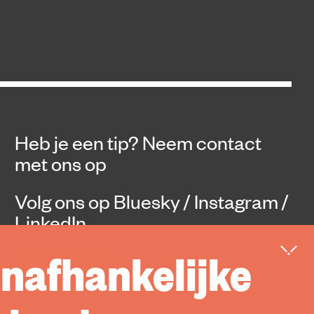
Heb je een tip?
Neem contact
met ons op
Volg ons op
Bluesky
/
Instagram
/
LinkedIn
onafhankelijke
Steun ons