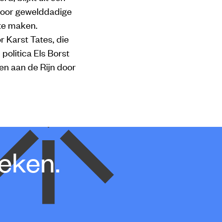
voor gewelddadige
 te maken.
 Karst Tates, die
olitica Els Borst
hen aan de Rijn door
oeken.