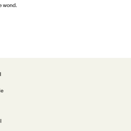
de wond.
l
de
l