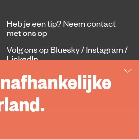
Heb je een tip?
Neem contact
met ons op
Volg ons op
Bluesky
/
Instagram
/
LinkedIn
onafhankelijke
Steun ons
rland.