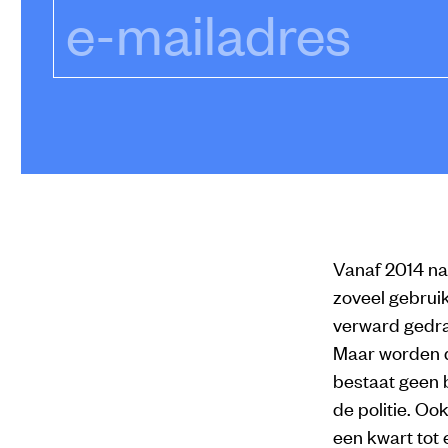
e-mailadres
Vanaf 2014 na
zoveel gebruik
verward gedra
Maar worden d
bestaat geen b
de politie. Oo
een kwart tot