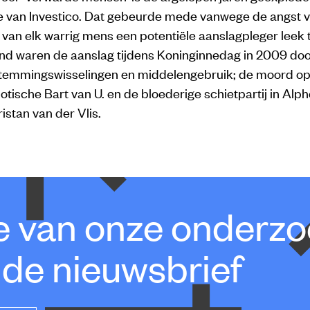
 van Investico. Dat gebeurde mede vanwege de angst 
 van elk warrig mens een potentiële aanslagpleger leek
 waren de aanslag tijdens Koninginnedag in 2009 door
emmingswisselingen en middelengebruik; de moord op p
tische Bart van U. en de bloederige schietpartij in Alp
ristan van der Vlis.
te van onze onderz
 de nieuwsbrief