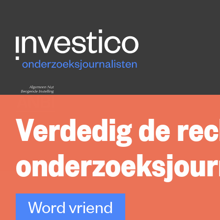
Verdedig de rec
onderzoeksjourn
Word vriend