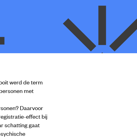
ooit werd de term
r personen met
ersonen? Daarvoor
gistratie-effect bij
r schatting gaat
psychische