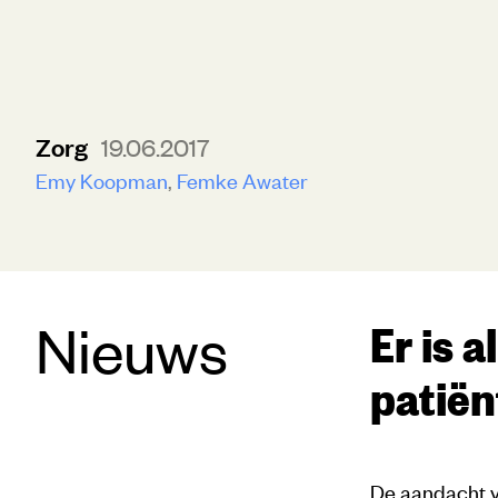
Zorg
19.06.2017
Emy Koopman
Femke Awater
Nieuws
Er is 
patiënt
De aandacht vo