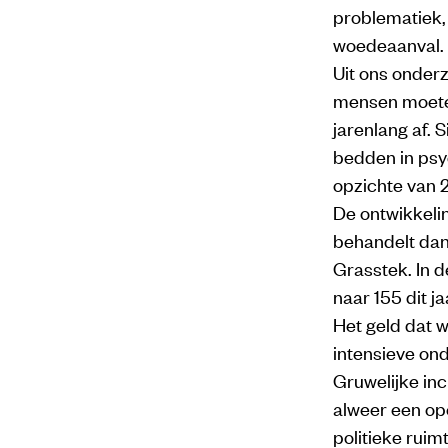
problematiek,
woedeaanval.
Uit ons onderz
mensen moeten
jarenlang af. 
bedden in psy
opzichte van 
De ontwikkelin
behandelt dan
Grasstek. In d
naar 155 dit ja
Het geld dat 
intensieve ond
Gruwelijke inc
alweer een ope
politieke ruimt