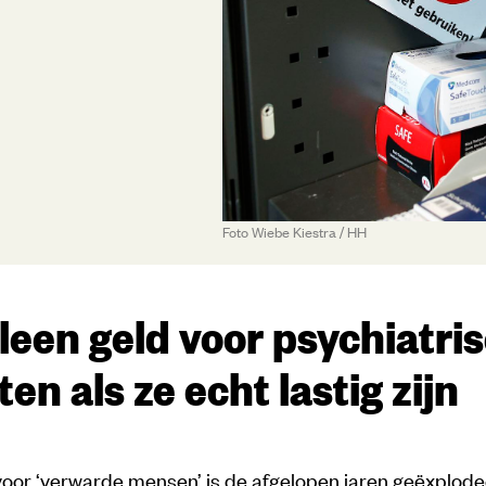
Foto Wiebe Kiestra / HH
alleen geld voor psychiatri
en als ze echt lastig zijn
or ‘verwarde mensen’ is de afgelopen jaren geëxplodeer