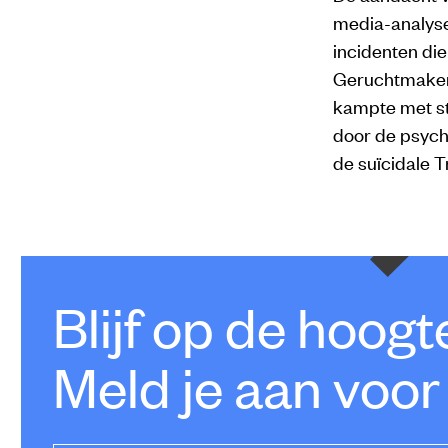
media-analyse
incidenten die
Geruchtmakend
kampte met st
door de psycho
de suïcidale T
Blijf op de hoog
Meld je aan voor