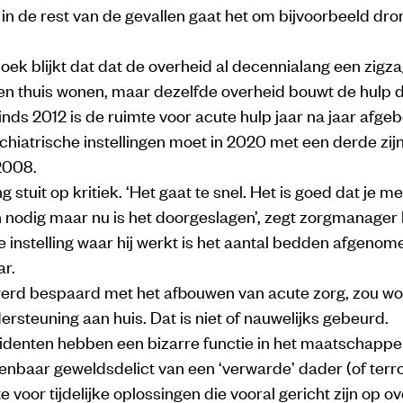
 in de rest van de gevallen gaat het om bijvoorbeeld dr
oek blijkt dat dat de overheid al decennialang een zigz
 thuis wonen, maar dezelfde overheid bouwt de hulp d
Sinds 2012 is de ruimte voor acute hulp jaar na jaar afge
chiatrische instellingen moet in 2020 met een derde zij
2008.
g stuit op kritiek. ‘Het gaat te snel. Het is goed dat je m
 nodig maar nu is het doorgeslagen’, zegt zorgmanager
e instelling waar hij werkt is het aantal bedden afgenom
ar.
werd bespaard met het afbouwen van acute zorg, zou w
ersteuning aan huis. Dat is niet of nauwelijks gebeurd.
identen hebben een bizarre functie in het maatschappel
nbaar geweldsdelict van een ‘verwarde’ dader (of terror
e voor tijdelijke oplossingen die vooral gericht zijn op o