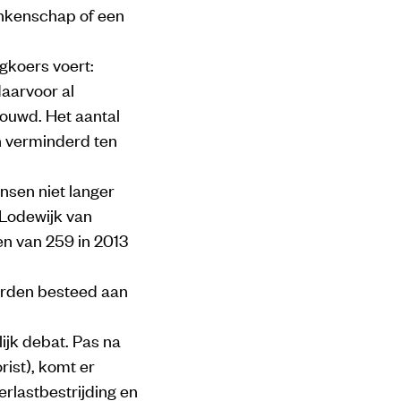
onkenschap of een
agkoers voert:
aarvoor al
bouwd. Het aantal
n verminderd ten
ensen niet langer
 Lodewijk van
en van 259 in 2013
orden besteed aan
ijk debat. Pas na
ist), komt er
verlastbestrijding en