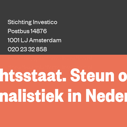
Stichting Investico
Postbus 14876
1001 LJ Amsterdam
020 23 32 858
redactie@platform-investico.nl
htsstaat. Steun 
donaties@platform-investico.nl
Donatie annuleren
alistiek in Nede
Privacy
Rechten