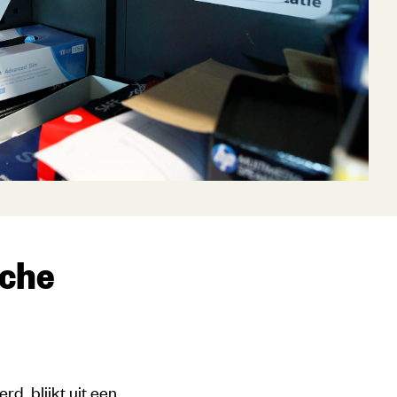
sche
d, blijkt uit een