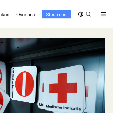
eken
Over ons
Steun ons