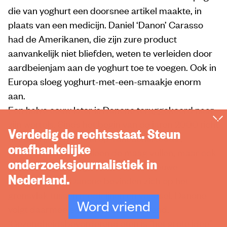
die van yoghurt een doorsnee artikel maakte, in
plaats van een medicijn. Daniel ‘Danon’ Carasso
had de Amerikanen, die zijn zure product
aanvankelijk niet bliefden, weten te verleiden door
aardbeienjam aan de yoghurt toe te voegen. Ook in
Europa sloeg yoghurt-met-een-smaakje enorm
aan.
Een halve eeuw later is Danone teruggekeerd naar
zijn wortels. Sinds het begin van de jaren 2000 richt
Verdedig de rechtsstaat. Steun
het bedrijf zich vooral op ‘functional foods’,
onafhankelijke
producten die niet alleen de maag vullen, maar ook
onderzoeksjournalistiek in
gezonde bijwerkingen hebben. De nieuwe
Nederland.
producten van Danone bevinden zich op het
grensvlak tussen medicijnen en voedsel. Danone
Word vriend
volgt daarmee een internationale trend.
‘Gezondheidsbevorderend eten is “het grote idee”