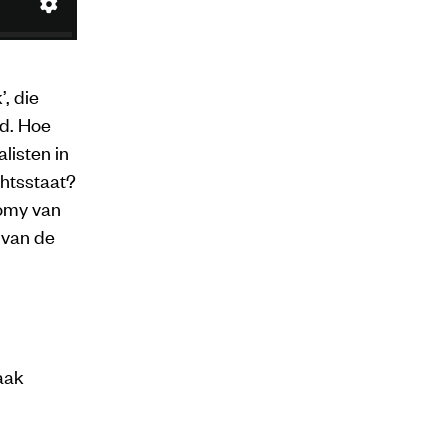
, die
d. Hoe
listen in
chtsstaat?
Romy van
 van de
aak