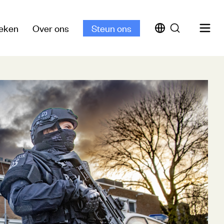
eken
Over ons
Steun ons