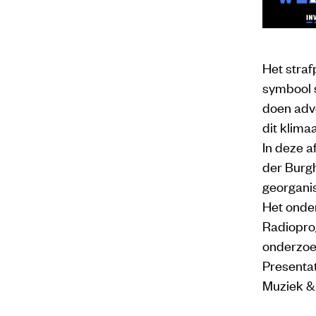
Het straf
symbool 
doen advo
dit klima
In deze a
der Burgh
georgani
Het onde
Radiopro
onderzoek
Presenta
Muziek & 