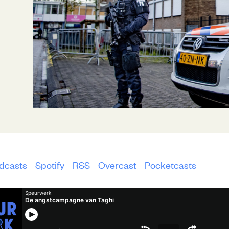
dcasts
Spotify
RSS
Overcast
Pocketcasts