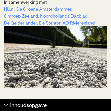
In samenwerking met
NU.nl
De Groene Amsterdammer
Omroep Zeeland
Noordhollands Dagblad
De Gelderlander
De Stentor
AD Rivierenland
Inhoudsopgave