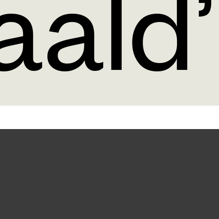
aald’