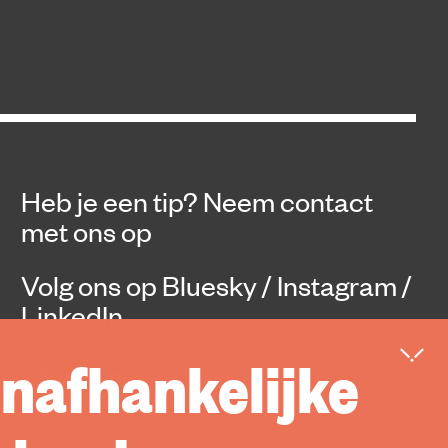
Heb je een tip?
Neem contact
met ons op
Volg ons op
Bluesky
/
Instagram
/
LinkedIn
onafhankelijke
Steun ons