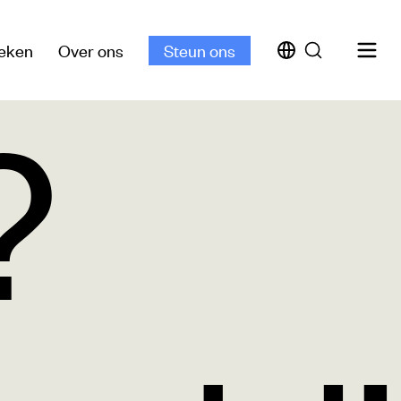
eken
Over ons
Steun ons
?