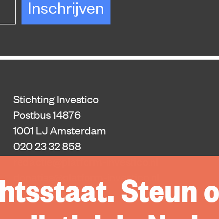
Inschrijven
Stichting Investico
Postbus 14876
1001 LJ Amsterdam
020 23 32 858
redactie@platform-investico.nl
htsstaat. Steun 
donaties@platform-investico.nl
Donatie annuleren