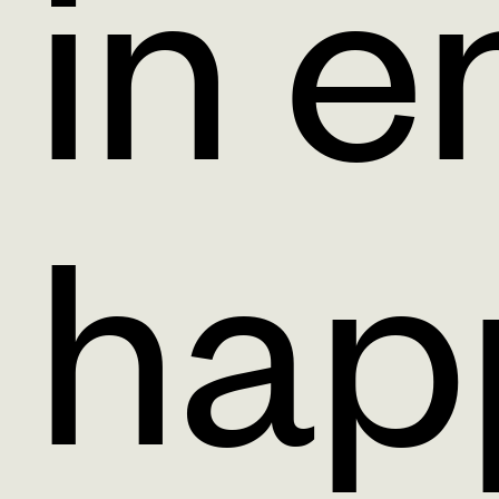
in e
hap