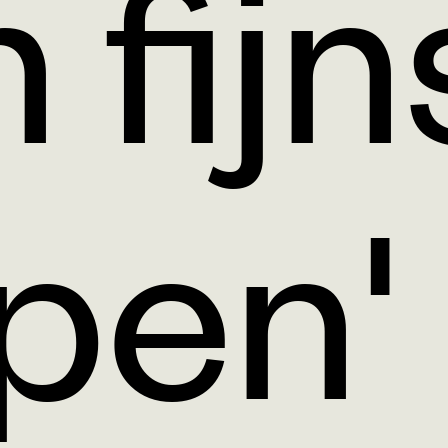
n fij
pen'