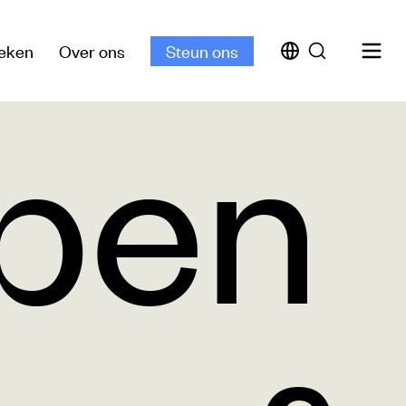
eken
Over ons
Steun ons
pen