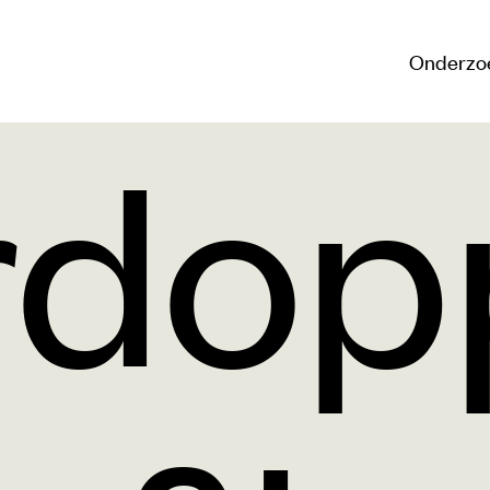
Onderzo
rdop